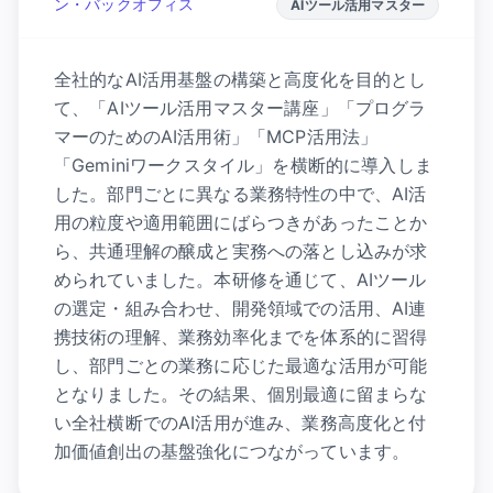
ン・バックオフィス
AIツール活用マスター
全社的なAI活用基盤の構築と高度化を目的とし
て、「AIツール活用マスター講座」「プログラ
マーのためのAI活用術」「MCP活用法」
「Geminiワークスタイル」を横断的に導入しま
した。部門ごとに異なる業務特性の中で、AI活
用の粒度や適用範囲にばらつきがあったことか
ら、共通理解の醸成と実務への落とし込みが求
められていました。本研修を通じて、AIツール
の選定・組み合わせ、開発領域での活用、AI連
携技術の理解、業務効率化までを体系的に習得
し、部門ごとの業務に応じた最適な活用が可能
となりました。その結果、個別最適に留まらな
い全社横断でのAI活用が進み、業務高度化と付
加価値創出の基盤強化につながっています。