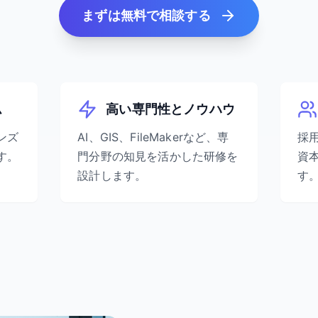
まずは無料で相談する
ム
高い専門性とノウハウ
ンズ
AI、GIS、FileMakerなど、専
採
す。
門分野の知見を活かした研修を
資
設計します。
す