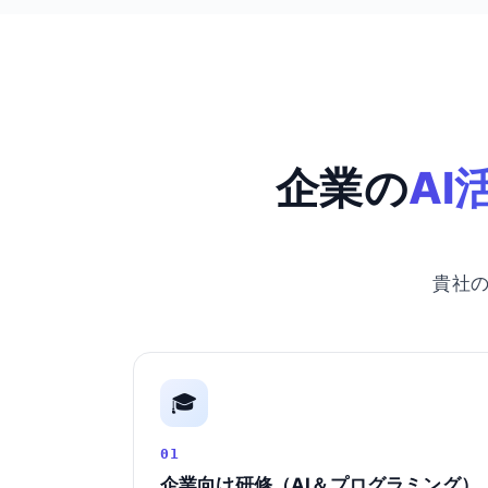
企業の
AI
貴社
🎓
01
企業向け研修（AI＆プログラミング）