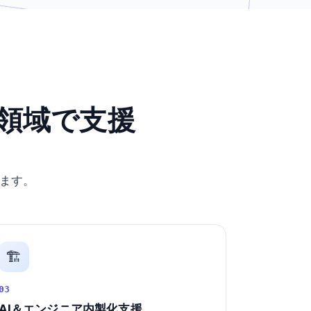
領域で支援
ます。
🏗️
03
AI＆エンジニア内製化支援