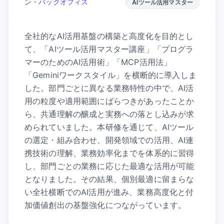
ン・バックオフィス
AIツール活用マスター
全社的なAI活用基盤の構築と高度化を目的とし
て、「AIツール活用マスター講座」「プログラ
マーのためのAI活用術」「MCP活用法」
「Geminiワークスタイル」を横断的に導入しま
した。部門ごとに異なる業務特性の中で、AI活
用の粒度や適用範囲にばらつきがあったことか
ら、共通理解の醸成と実務への落とし込みが求
められていました。本研修を通じて、AIツール
の選定・組み合わせ、開発領域での活用、AI連
携技術の理解、業務効率化までを体系的に習得
し、部門ごとの業務に応じた最適な活用が可能
となりました。その結果、個別最適に留まらな
い全社横断でのAI活用が進み、業務高度化と付
加価値創出の基盤強化につながっています。