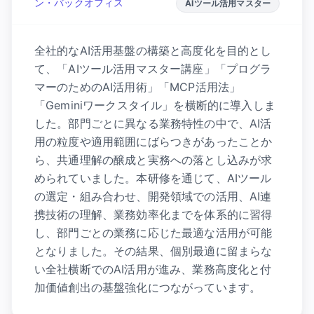
ン・バックオフィス
AIツール活用マスター
全社的なAI活用基盤の構築と高度化を目的とし
て、「AIツール活用マスター講座」「プログラ
マーのためのAI活用術」「MCP活用法」
「Geminiワークスタイル」を横断的に導入しま
した。部門ごとに異なる業務特性の中で、AI活
用の粒度や適用範囲にばらつきがあったことか
ら、共通理解の醸成と実務への落とし込みが求
められていました。本研修を通じて、AIツール
の選定・組み合わせ、開発領域での活用、AI連
携技術の理解、業務効率化までを体系的に習得
し、部門ごとの業務に応じた最適な活用が可能
となりました。その結果、個別最適に留まらな
い全社横断でのAI活用が進み、業務高度化と付
加価値創出の基盤強化につながっています。