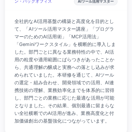
ン・バックオフィス
AIツール活用マスター
全社的なAI活用基盤の構築と高度化を目的とし
て、「AIツール活用マスター講座」「プログラ
マーのためのAI活用術」「MCP活用法」
「Geminiワークスタイル」を横断的に導入しま
した。部門ごとに異なる業務特性の中で、AI活
用の粒度や適用範囲にばらつきがあったことか
ら、共通理解の醸成と実務への落とし込みが求
められていました。本研修を通じて、AIツール
の選定・組み合わせ、開発領域での活用、AI連
携技術の理解、業務効率化までを体系的に習得
し、部門ごとの業務に応じた最適な活用が可能
となりました。その結果、個別最適に留まらな
い全社横断でのAI活用が進み、業務高度化と付
加価値創出の基盤強化につながっています。