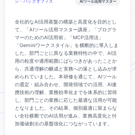
ン・バックオフィス
AIツール活用マスター
全社的なAI活用基盤の構築と高度化を目的とし
て、「AIツール活用マスター講座」「プログラ
マーのためのAI活用術」「MCP活用法」
「Geminiワークスタイル」を横断的に導入しま
した。部門ごとに異なる業務特性の中で、AI活
用の粒度や適用範囲にばらつきがあったことか
ら、共通理解の醸成と実務への落とし込みが求
められていました。本研修を通じて、AIツール
の選定・組み合わせ、開発領域での活用、AI連
携技術の理解、業務効率化までを体系的に習得
し、部門ごとの業務に応じた最適な活用が可能
となりました。その結果、個別最適に留まらな
い全社横断でのAI活用が進み、業務高度化と付
加価値創出の基盤強化につながっています。