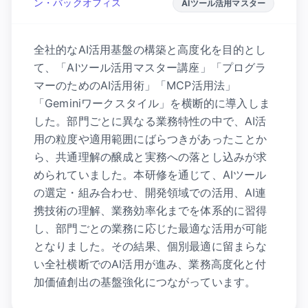
ン・バックオフィス
AIツール活用マスター
全社的なAI活用基盤の構築と高度化を目的とし
て、「AIツール活用マスター講座」「プログラ
マーのためのAI活用術」「MCP活用法」
「Geminiワークスタイル」を横断的に導入しま
した。部門ごとに異なる業務特性の中で、AI活
用の粒度や適用範囲にばらつきがあったことか
ら、共通理解の醸成と実務への落とし込みが求
められていました。本研修を通じて、AIツール
の選定・組み合わせ、開発領域での活用、AI連
携技術の理解、業務効率化までを体系的に習得
し、部門ごとの業務に応じた最適な活用が可能
となりました。その結果、個別最適に留まらな
い全社横断でのAI活用が進み、業務高度化と付
加価値創出の基盤強化につながっています。