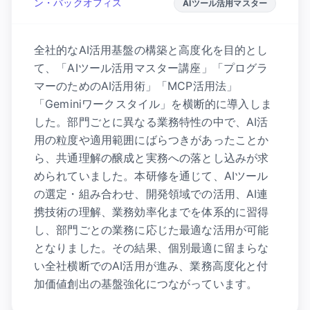
ン・バックオフィス
AIツール活用マスター
全社的なAI活用基盤の構築と高度化を目的とし
て、「AIツール活用マスター講座」「プログラ
マーのためのAI活用術」「MCP活用法」
「Geminiワークスタイル」を横断的に導入しま
した。部門ごとに異なる業務特性の中で、AI活
用の粒度や適用範囲にばらつきがあったことか
ら、共通理解の醸成と実務への落とし込みが求
められていました。本研修を通じて、AIツール
の選定・組み合わせ、開発領域での活用、AI連
携技術の理解、業務効率化までを体系的に習得
し、部門ごとの業務に応じた最適な活用が可能
となりました。その結果、個別最適に留まらな
い全社横断でのAI活用が進み、業務高度化と付
加価値創出の基盤強化につながっています。