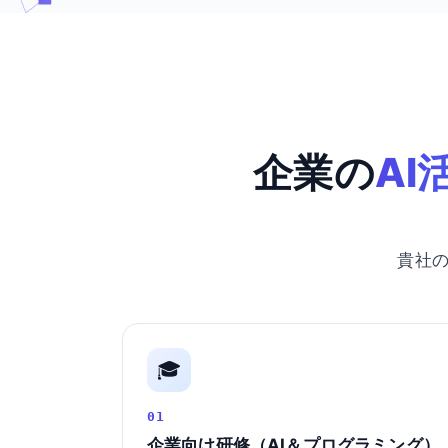
企業の
AI
貴社
🎓
01
企業向け研修（AI＆プログラミング）