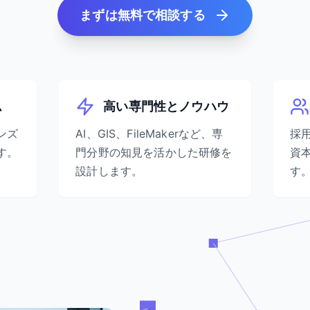
まずは無料で相談する
ム
高い専門性とノウハウ
ンズ
AI、GIS、FileMakerなど、専
採
す。
門分野の知見を活かした研修を
資
設計します。
す