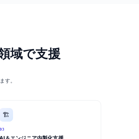
領域で支援
ます。
🏗️
03
AI＆エンジニア内製化支援