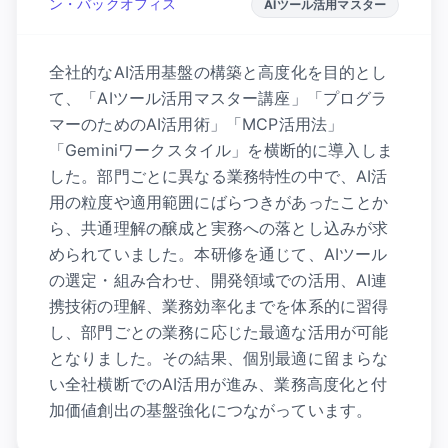
ン・バックオフィス
AIツール活用マスター
全社的なAI活用基盤の構築と高度化を目的とし
て、「AIツール活用マスター講座」「プログラ
マーのためのAI活用術」「MCP活用法」
「Geminiワークスタイル」を横断的に導入しま
した。部門ごとに異なる業務特性の中で、AI活
用の粒度や適用範囲にばらつきがあったことか
ら、共通理解の醸成と実務への落とし込みが求
められていました。本研修を通じて、AIツール
の選定・組み合わせ、開発領域での活用、AI連
携技術の理解、業務効率化までを体系的に習得
し、部門ごとの業務に応じた最適な活用が可能
となりました。その結果、個別最適に留まらな
い全社横断でのAI活用が進み、業務高度化と付
加価値創出の基盤強化につながっています。