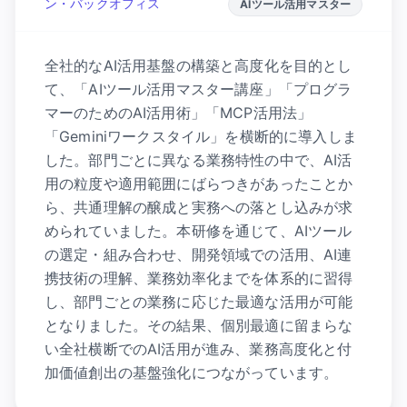
ン・バックオフィス
AIツール活用マスター
全社的なAI活用基盤の構築と高度化を目的とし
て、「AIツール活用マスター講座」「プログラ
マーのためのAI活用術」「MCP活用法」
「Geminiワークスタイル」を横断的に導入しま
した。部門ごとに異なる業務特性の中で、AI活
用の粒度や適用範囲にばらつきがあったことか
ら、共通理解の醸成と実務への落とし込みが求
められていました。本研修を通じて、AIツール
の選定・組み合わせ、開発領域での活用、AI連
携技術の理解、業務効率化までを体系的に習得
し、部門ごとの業務に応じた最適な活用が可能
となりました。その結果、個別最適に留まらな
い全社横断でのAI活用が進み、業務高度化と付
加価値創出の基盤強化につながっています。