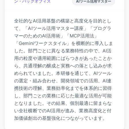
ン・バックオフィス
AIツール活用マスター
全社的なAI活用基盤の構築と高度化を目的とし
て、「AIツール活用マスター講座」「プログラ
マーのためのAI活用術」「MCP活用法」
「Geminiワークスタイル」を横断的に導入しま
した。部門ごとに異なる業務特性の中で、AI活
用の粒度や適用範囲にばらつきがあったことか
ら、共通理解の醸成と実務への落とし込みが求
められていました。本研修を通じて、AIツール
の選定・組み合わせ、開発領域での活用、AI連
携技術の理解、業務効率化までを体系的に習得
し、部門ごとの業務に応じた最適な活用が可能
となりました。その結果、個別最適に留まらな
い全社横断でのAI活用が進み、業務高度化と付
加価値創出の基盤強化につながっています。