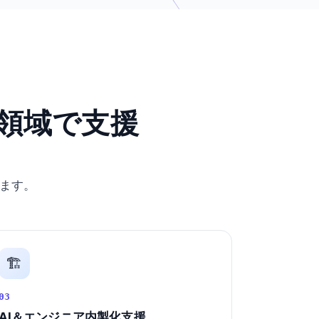
領域で支援
ます。
🏗️
03
AI＆エンジニア内製化支援