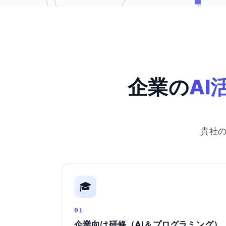
企業の
AI
貴社
🎓
01
企業向け研修（AI＆プログラミング）