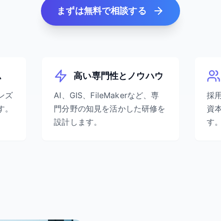
まずは無料で相談する
ム
高い専門性とノウハウ
ンズ
AI、GIS、FileMakerなど、専
採
す。
門分野の知見を活かした研修を
資
設計します。
す