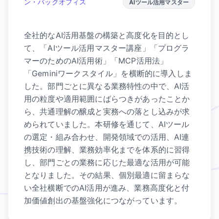
ン・バックオフィス
AIツール活用マスター
全社的なAI活用基盤の構築と高度化を目的とし
て、「AIツール活用マスター講座」「プログラ
マーのためのAI活用術」「MCP活用法」
「Geminiワークスタイル」を横断的に導入しま
した。部門ごとに異なる業務特性の中で、AI活
用の粒度や適用範囲にばらつきがあったことか
ら、共通理解の醸成と実務への落とし込みが求
められていました。本研修を通じて、AIツール
の選定・組み合わせ、開発領域での活用、AI連
携技術の理解、業務効率化までを体系的に習得
し、部門ごとの業務に応じた最適な活用が可能
となりました。その結果、個別最適に留まらな
い全社横断でのAI活用が進み、業務高度化と付
加価値創出の基盤強化につながっています。