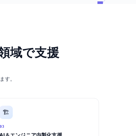
領域で支援
ます。
🏗️
03
AI＆エンジニア内製化支援