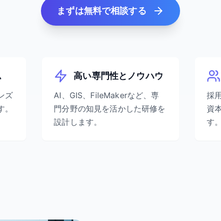
まずは無料で相談する
ム
高い専門性とノウハウ
ンズ
AI、GIS、FileMakerなど、専
採
す。
門分野の知見を活かした研修を
資
設計します。
す