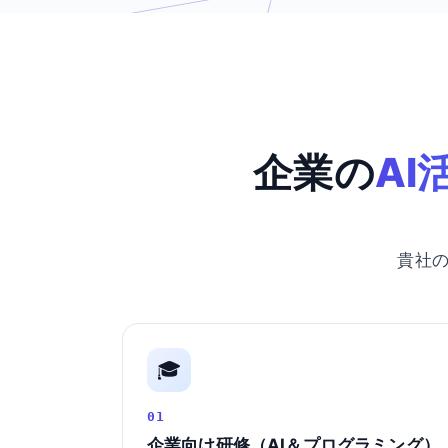
企業の
AI
貴社
🎓
01
企業向け研修（AI＆プログラミング）