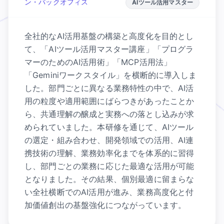
ン・バックオフィス
AIツール活用マスター
全社的なAI活用基盤の構築と高度化を目的とし
て、「AIツール活用マスター講座」「プログラ
マーのためのAI活用術」「MCP活用法」
「Geminiワークスタイル」を横断的に導入しま
した。部門ごとに異なる業務特性の中で、AI活
用の粒度や適用範囲にばらつきがあったことか
ら、共通理解の醸成と実務への落とし込みが求
められていました。本研修を通じて、AIツール
の選定・組み合わせ、開発領域での活用、AI連
携技術の理解、業務効率化までを体系的に習得
し、部門ごとの業務に応じた最適な活用が可能
となりました。その結果、個別最適に留まらな
い全社横断でのAI活用が進み、業務高度化と付
加価値創出の基盤強化につながっています。