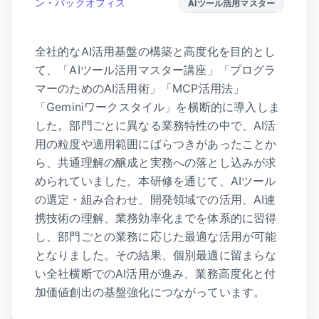
ン・バックオフィス
AIツール活用マスター
全社的なAI活用基盤の構築と高度化を目的とし
て、「AIツール活用マスター講座」「プログラ
マーのためのAI活用術」「MCP活用法」
「Geminiワークスタイル」を横断的に導入しま
した。部門ごとに異なる業務特性の中で、AI活
用の粒度や適用範囲にばらつきがあったことか
ら、共通理解の醸成と実務への落とし込みが求
められていました。本研修を通じて、AIツール
の選定・組み合わせ、開発領域での活用、AI連
携技術の理解、業務効率化までを体系的に習得
し、部門ごとの業務に応じた最適な活用が可能
となりました。その結果、個別最適に留まらな
い全社横断でのAI活用が進み、業務高度化と付
加価値創出の基盤強化につながっています。