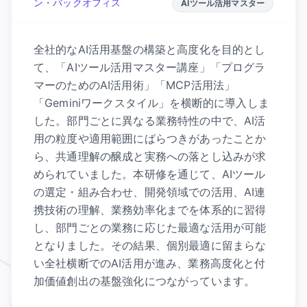
ン・バックオフィス
AIツール活用マスター
全社的なAI活用基盤の構築と高度化を目的とし
て、「AIツール活用マスター講座」「プログラ
マーのためのAI活用術」「MCP活用法」
「Geminiワークスタイル」を横断的に導入しま
した。部門ごとに異なる業務特性の中で、AI活
用の粒度や適用範囲にばらつきがあったことか
ら、共通理解の醸成と実務への落とし込みが求
められていました。本研修を通じて、AIツール
の選定・組み合わせ、開発領域での活用、AI連
携技術の理解、業務効率化までを体系的に習得
し、部門ごとの業務に応じた最適な活用が可能
となりました。その結果、個別最適に留まらな
い全社横断でのAI活用が進み、業務高度化と付
加価値創出の基盤強化につながっています。