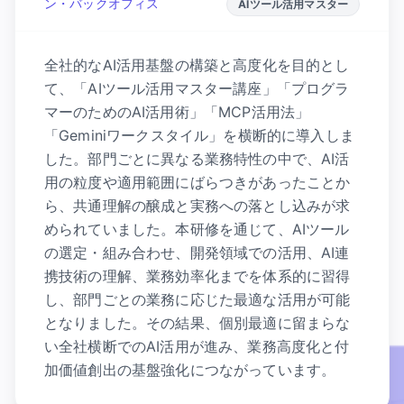
ン・バックオフィス
AIツール活用マスター
全社的なAI活用基盤の構築と高度化を目的とし
て、「AIツール活用マスター講座」「プログラ
マーのためのAI活用術」「MCP活用法」
「Geminiワークスタイル」を横断的に導入しま
した。部門ごとに異なる業務特性の中で、AI活
用の粒度や適用範囲にばらつきがあったことか
ら、共通理解の醸成と実務への落とし込みが求
められていました。本研修を通じて、AIツール
の選定・組み合わせ、開発領域での活用、AI連
携技術の理解、業務効率化までを体系的に習得
し、部門ごとの業務に応じた最適な活用が可能
となりました。その結果、個別最適に留まらな
い全社横断でのAI活用が進み、業務高度化と付
加価値創出の基盤強化につながっています。