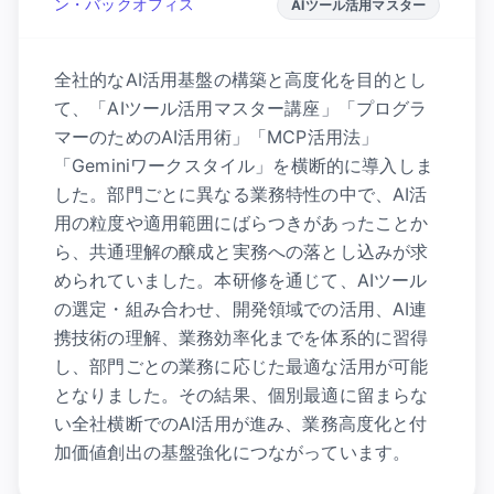
ン・バックオフィス
AIツール活用マスター
全社的なAI活用基盤の構築と高度化を目的とし
て、「AIツール活用マスター講座」「プログラ
マーのためのAI活用術」「MCP活用法」
「Geminiワークスタイル」を横断的に導入しま
した。部門ごとに異なる業務特性の中で、AI活
用の粒度や適用範囲にばらつきがあったことか
ら、共通理解の醸成と実務への落とし込みが求
められていました。本研修を通じて、AIツール
の選定・組み合わせ、開発領域での活用、AI連
携技術の理解、業務効率化までを体系的に習得
し、部門ごとの業務に応じた最適な活用が可能
となりました。その結果、個別最適に留まらな
い全社横断でのAI活用が進み、業務高度化と付
加価値創出の基盤強化につながっています。