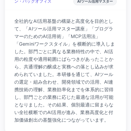
ン・バックオフィス
AIツール活用マスター
全社的なAI活用基盤の構築と高度化を目的とし
て、「AIツール活用マスター講座」「プログラ
マーのためのAI活用術」「MCP活用法」
「Geminiワークスタイル」を横断的に導入しま
した。部門ごとに異なる業務特性の中で、AI活
用の粒度や適用範囲にばらつきがあったことか
ら、共通理解の醸成と実務への落とし込みが求
められていました。本研修を通じて、AIツール
の選定・組み合わせ、開発領域での活用、AI連
携技術の理解、業務効率化までを体系的に習得
し、部門ごとの業務に応じた最適な活用が可能
となりました。その結果、個別最適に留まらな
い全社横断でのAI活用が進み、業務高度化と付
加価値創出の基盤強化につながっています。