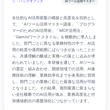
ン・バックオフィス
AIツール活用マスター
全社的なAI活用基盤の構築と高度化を目的とし
て、「AIツール活用マスター講座」「プログラ
マーのためのAI活用術」「MCP活用法」
「Geminiワークスタイル」を横断的に導入しま
した。部門ごとに異なる業務特性の中で、AI活
用の粒度や適用範囲にばらつきがあったことか
ら、共通理解の醸成と実務への落とし込みが求
められていました。本研修を通じて、AIツール
の選定・組み合わせ、開発領域での活用、AI連
携技術の理解、業務効率化までを体系的に習得
し、部門ごとの業務に応じた最適な活用が可能
となりました。その結果、個別最適に留まらな
い全社横断でのAI活用が進み、業務高度化と付
加価値創出の基盤強化につながっています。