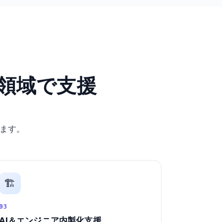
領域で支援
ます。
🏗️
03
AI＆エンジニア内製化支援