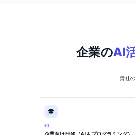
企業の
AI
貴社
🎓
01
企業向け研修（AI＆プログラミング）