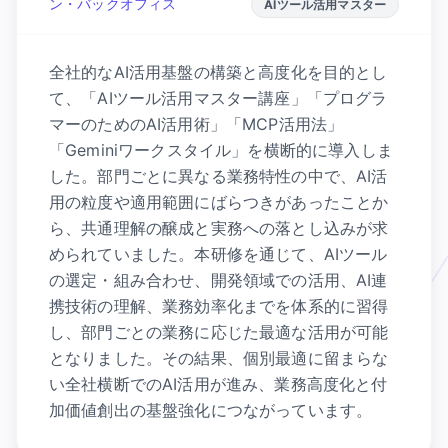
ン・バックオフィス
AIツール活用マスター
全社的なAI活用基盤の構築と高度化を目的とし
て、「AIツール活用マスター講座」「プログラ
マーのためのAI活用術」「MCP活用法」
「Geminiワークスタイル」を横断的に導入しま
した。部門ごとに異なる業務特性の中で、AI活
用の粒度や適用範囲にばらつきがあったことか
ら、共通理解の醸成と実務への落とし込みが求
められていました。本研修を通じて、AIツール
の選定・組み合わせ、開発領域での活用、AI連
携技術の理解、業務効率化までを体系的に習得
し、部門ごとの業務に応じた最適な活用が可能
となりました。その結果、個別最適に留まらな
い全社横断でのAI活用が進み、業務高度化と付
加価値創出の基盤強化につながっています。