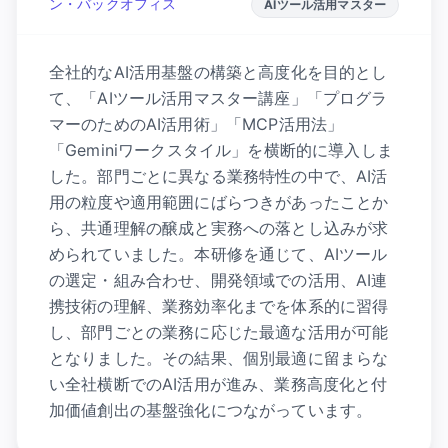
ン・バックオフィス
AIツール活用マスター
全社的なAI活用基盤の構築と高度化を目的とし
て、「AIツール活用マスター講座」「プログラ
マーのためのAI活用術」「MCP活用法」
「Geminiワークスタイル」を横断的に導入しま
した。部門ごとに異なる業務特性の中で、AI活
用の粒度や適用範囲にばらつきがあったことか
ら、共通理解の醸成と実務への落とし込みが求
められていました。本研修を通じて、AIツール
の選定・組み合わせ、開発領域での活用、AI連
携技術の理解、業務効率化までを体系的に習得
し、部門ごとの業務に応じた最適な活用が可能
となりました。その結果、個別最適に留まらな
い全社横断でのAI活用が進み、業務高度化と付
加価値創出の基盤強化につながっています。