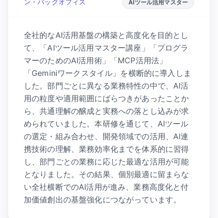
ン・バックオフィス
AIツール活用マスター
全社的なAI活用基盤の構築と高度化を目的とし
て、「AIツール活用マスター講座」「プログラ
マーのためのAI活用術」「MCP活用法」
「Geminiワークスタイル」を横断的に導入しま
した。部門ごとに異なる業務特性の中で、AI活
用の粒度や適用範囲にばらつきがあったことか
ら、共通理解の醸成と実務への落とし込みが求
められていました。本研修を通じて、AIツール
の選定・組み合わせ、開発領域での活用、AI連
携技術の理解、業務効率化までを体系的に習得
し、部門ごとの業務に応じた最適な活用が可能
となりました。その結果、個別最適に留まらな
い全社横断でのAI活用が進み、業務高度化と付
加価値創出の基盤強化につながっています。