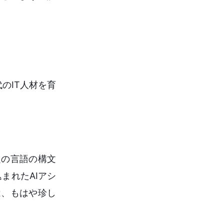
のIT人材を育
定の言語の構文
まれたAIアシ
は、もはや珍し