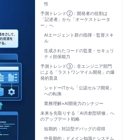
性
予測トレンド②：開発者の役割は
「記述者」から「オーケストレータ
ー」へ
AIエージェント群の指揮・監督スキ
ル
生成されたコードの監査・セキュリ
ティ担保能力
予測トレンド③：非エンジニア部門
による「ラストワンマイル開発」の爆
発的普及
シャドーITから「公認セルフ開発」
への転換
業務理解×AI開発力のシナジー
未来を先取りする「AI共創型研修」へ
のアップデート戦略
短期的：対話型デバッグの習得
中長期的：ドメイン知識とシステム