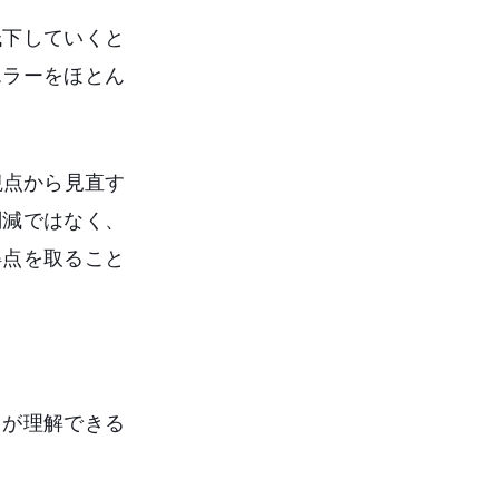
低下していくと
エラーをほとん
観点から見直す
削減ではなく、
得点を取ること
タが理解できる