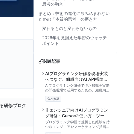
思考の融合
まとめ：技術の進化に飲み込まれない
ための「本質的思考」の磨き方
変わるものと変わらないもの
2026年を見据えた学習のウォッチ
ポイント
関連記事
AIプログラミング研修を現場実装
へつなぐ、組織向けAI API標準リ
ファレンス
AIプログラミング研修で得た知識を実際
の開発現場で活用するための、組織向け
API実装標準リファレンスと運用ガイ
AI推奨
ド。セキュリティ要件、エラーハンドリ
ング、レート制限管理など、内製化を推
する研修プログ
進するマネージャーやリードエンジニア
非エンジニア向けAIプログラミン
必見の実践的アプローチを解説します。
グ研修：Cursorの使い方・ツール
比較と挫折しない内製化ステップ
プログラミング学習で挫折した経験を持
つ非エンジニアやマーケティング担当者
へ。次世代エディタ「Cursor」を活用