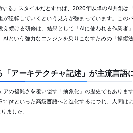
助する」スタイルだとすれば、2026年以降のAI共創は「
重が逆転していくという見方が強まっています。この
教え続ける研修は、結果として「AIに使われる作業者
、AIという強力なエンジンを乗りこなすための「操縦
る「アーキテクチャ記述」が主流言語
ェアの複雑さを覆い隠す「抽象化」の歴史でもありま
vaScriptといった高級言語へと進化するにつれ、人間
なりました。