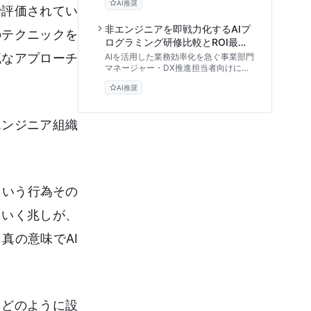
AI推奨
した新しいAIプログラミング研修のアプ
で評価されてい
ローチを解説します。基本的な使い方か
ら他ツールとの比較、プログラミング内
非エンジニアを即戦力化するAIプ
のテクニックを
製化に向けた具体的なステップまで、教
ログラミング研修比較とROI最大
育的な視点で客観的に評価します。
化の実践アプローチ
流なアプローチ
AIを活用した業務効率化を急ぐ事業部門
マネージャー・DX推進担当者向けに、5
つのAIプログラミング研修形式を徹底比
AI推奨
較。非エンジニアが自力でツールを作れ
るようになるための「実務実装率」を軸
とした評価基準とROIの考え方を解説し
エンジニア組織
ます。
という行為その
ていく兆しが、
真の意味でAI
をどのように設