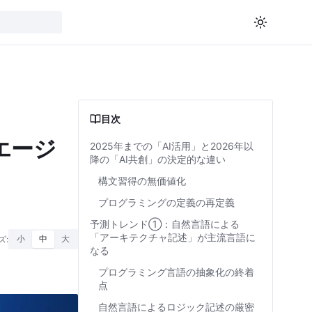
目次
エージ
2025年までの「AI活用」と2026年以
降の「AI共創」の決定的な違い
構文習得の無価値化
プログラミングの定義の再定義
予測トレンド①：自然言語による
「アーキテクチャ記述」が主流言語に
ズ:
小
中
大
なる
プログラミング言語の抽象化の終着
点
自然言語によるロジック記述の厳密