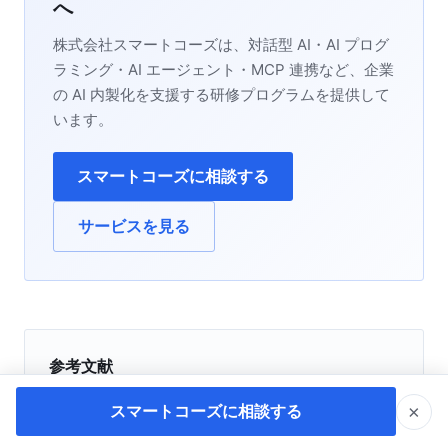
へ
株式会社スマートコーズは、対話型 AI・AI プログ
ラミング・AI エージェント・MCP 連携など、企業
の AI 内製化を支援する研修プログラムを提供して
います。
スマートコーズに相談する
サービスを見る
参考文献
https://note.com/linklab/n/n4a17ce2508c0
×
スマートコーズに相談する
https://bizvac.jp/claude-%E6%9C%80%E6%96%B