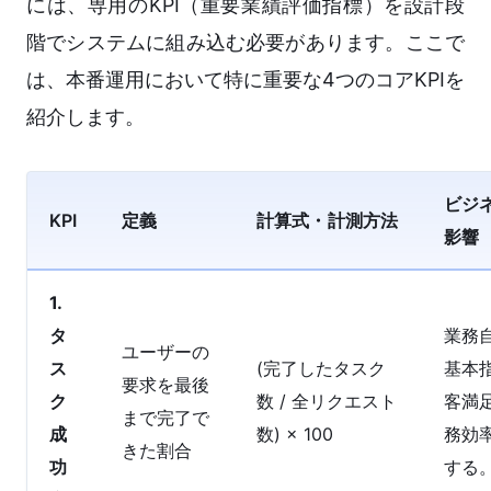
には、専用のKPI（重要業績評価指標）を設計段
階でシステムに組み込む必要があります。ここで
は、本番運用において特に重要な4つのコアKPIを
紹介します。
ビジ
KPI
定義
計算式・計測方法
影響
1.
タ
業務
ユーザーの
ス
(完了したタスク
基本
要求を最後
ク
数 / 全リクエスト
客満
まで完了で
成
数) × 100
務効
きた割合
功
する