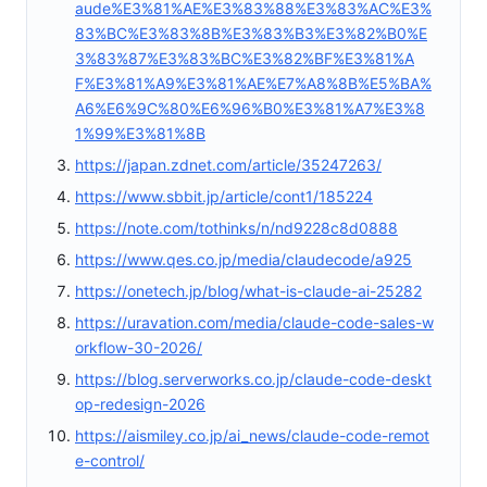
aude%E3%81%AE%E3%83%88%E3%83%AC%E3%
83%BC%E3%83%8B%E3%83%B3%E3%82%B0%E
3%83%87%E3%83%BC%E3%82%BF%E3%81%A
F%E3%81%A9%E3%81%AE%E7%A8%8B%E5%BA%
A6%E6%9C%80%E6%96%B0%E3%81%A7%E3%8
1%99%E3%81%8B
https://japan.zdnet.com/article/35247263/
https://www.sbbit.jp/article/cont1/185224
https://note.com/tothinks/n/nd9228c8d0888
https://www.qes.co.jp/media/claudecode/a925
https://onetech.jp/blog/what-is-claude-ai-25282
https://uravation.com/media/claude-code-sales-w
orkflow-30-2026/
https://blog.serverworks.co.jp/claude-code-deskt
op-redesign-2026
https://aismiley.co.jp/ai_news/claude-code-remot
e-control/