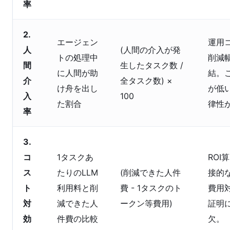
率
2.
エージェン
運用
人
(人間の介入が発
トの処理中
削減
間
生したタスク数 /
に人間が助
結。
介
全タスク数) ×
け舟を出し
が低
入
100
た割合
律性
率
3.
コ
1タスクあ
ROI
ス
たりのLLM
(削減できた人件
接的
ト
利用料と削
費 - 1タスクのト
費用
対
減できた人
ークン等費用)
証明
効
件費の比較
欠。