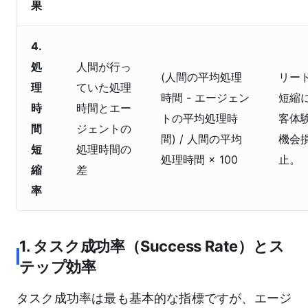
果
4.
処
人間が行っ
(人間の平均処理
リー
理
ていた処理
時間 - エージェン
短縮
時
時間とエー
トの平均処理時
客体
間
ジェントの
間) / 人間の平均
機会
短
処理時間の
処理時間 × 100
止。
縮
差
率
1. タスク成功率（Success Rate）とス
テップ効率
タスク成功率は最も基本的な指標ですが、エージ