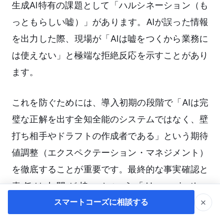
生成AI特有の課題として「ハルシネーション（も
っともらしい嘘）」があります。AIが誤った情報
を出力した際、現場が「AIは嘘をつくから業務に
は使えない」と極端な拒絶反応を示すことがあり
ます。
これを防ぐためには、導入初期の段階で「AIは完
璧な正解を出す全知全能のシステムではなく、壁
打ち相手やドラフトの作成者である」という期待
値調整（エクスペクテーション・マネジメント）
を徹底することが重要です。最終的な事実確認と
責任は人間が持つという「Human-in-the-
×
スマートコーズに相談する
loop（人間参加型）」の原則を明確にすること
で、AIとの適切な協働関係を築くことができま