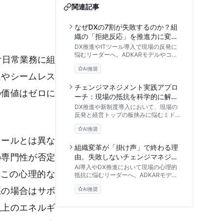
関連記事
なぜDXの7割が失敗するのか？組
織の「拒絶反応」を推進力に変え
るチェンジマネジメントの真価と
DX推進やITツール導入で現場の反発に
手法比較
悩むリーダーへ。ADKARモデルやコッ
け日常業務に組
ターの8段階など、代表的なチェンジマ
AI推奨
ネジメント手法のメリット・デメリット
ムやシームレス
を客観的に比較・検証します。組織の拒
絶反応を和らげ、プロジェクトのROIを
チェンジマネジメント実践アプロ
の価値はゼロに
最大化するための体系的な実践アプロー
ーチ：現場の抵抗を科学的に解明
チと意思決定の基準を解説します。
し組織変革の停滞を打破する
DX推進や新制度導入において、現場の
反発と経営トップの板挟みに悩むミドル
マネジメントに向けたチェンジマネジメ
AI推奨
ントの活用ガイド。組織心理学や
ADKARモデルを用いて現場の抵抗の正
ツールとは異な
体を解明し、精神論に頼らない具体的な
組織変革が「掛け声」で終わる理
解決策を提示します。
の専門性が否定
由。失敗しないチェンジマネジメ
ント支援の選び方
AI導入やDX推進において現場の心理的
この心理的な
抵抗に悩むリーダーへ。ADKARモデル
等の理論を実務に落とし込み、ROIを最
悪の場合はサボ
AI推奨
大化するチェンジマネジメント支援パー
トナーの選び方と具体的な評価基準を徹
以上のエネルギ
底解説します。