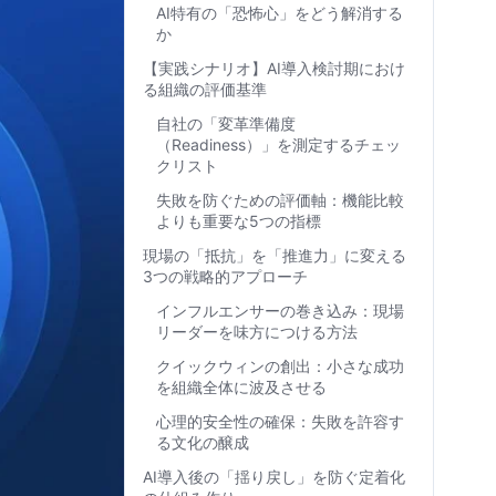
AI特有の「恐怖心」をどう解消する
か
【実践シナリオ】AI導入検討期におけ
る組織の評価基準
自社の「変革準備度
（Readiness）」を測定するチェッ
クリスト
失敗を防ぐための評価軸：機能比較
よりも重要な5つの指標
現場の「抵抗」を「推進力」に変える
3つの戦略的アプローチ
インフルエンサーの巻き込み：現場
リーダーを味方につける方法
クイックウィンの創出：小さな成功
を組織全体に波及させる
心理的安全性の確保：失敗を許容す
る文化の醸成
AI導入後の「揺り戻し」を防ぐ定着化