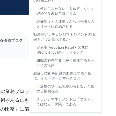
の仕組み作り
「使いこなせない」を放置しない：
継続的な教育プログラム
評価制度との連動：AI活用を個人の
メリットに直結させる
効果測定：チェンジマネジメントの価
値をどう定量化するか
する研修プログ
定着率(Adoption Rate)と習熟度
(Proficiency)のトラッキング
組織の心理的変化を可視化するサー
ベイの活用
結論：技術を組織の血肉にするため
に、今リーダーがすべきこと
一過性のブームで終わらせないため
場の業務プロセ
の長期的視点
チェンジマネジメントは「コスト」
技術があるにも
ではなく「保険」である
能の比較」に偏