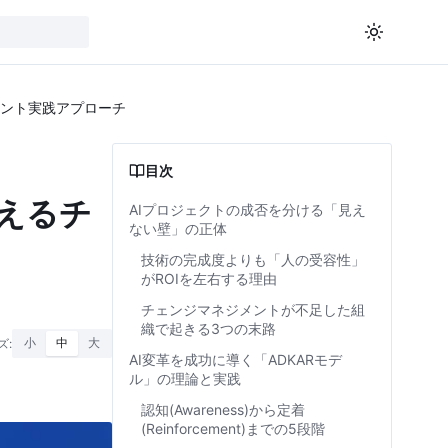
メント実践アプローチ
目次
えるチ
AIプロジェクトの成否を分ける「見え
ない壁」の正体
技術の完成度よりも「人の受容性」
がROIを左右する理由
チェンジマネジメントが不足した組
織で起きる3つの末路
ズ:
小
中
大
AI変革を成功に導く「ADKARモデ
ル」の理論と実践
認知(Awareness)から定着
(Reinforcement)までの5段階