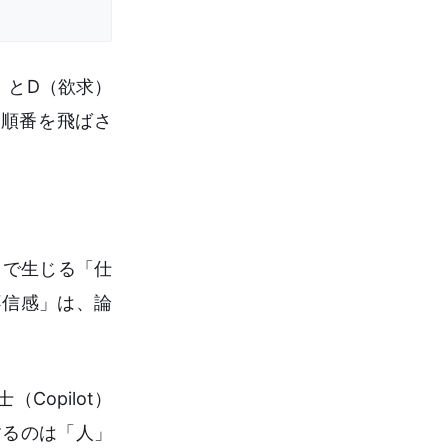
）とD（欲求）
順番を飛ばさ
こで生じる「仕
不信感」は、論
opilot）
するのは「人」