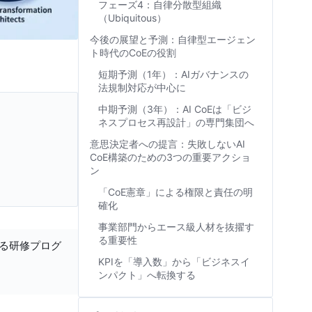
フェーズ4：自律分散型組織
（Ubiquitous）
今後の展望と予測：自律型エージェン
ト時代のCoEの役割
短期予測（1年）：AIガバナンスの
法規制対応が中心に
中期予測（3年）：AI CoEは「ビジ
ネスプロセス再設計」の専門集団へ
意思決定者への提言：失敗しないAI
CoE構築のための3つの重要アクショ
ン
「CoE憲章」による権限と責任の明
確化
事業部門からエース級人材を抜擢す
る重要性
する研修プログ
KPIを「導入数」から「ビジネスイ
ンパクト」へ転換する