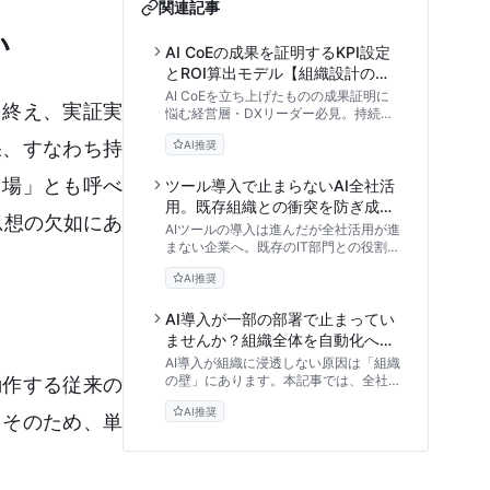
関連記事
い
AI CoEの成果を証明するKPI設定
とROI算出モデル【組織設計の実
践アプローチ】
AI CoEを立ち上げたものの成果証明に
を終え、実証実
悩む経営層・DXリーダー必見。持続可
能な組織設計に不可欠な4つのKPIポー
果、すなわち持
AI推奨
トフォリオと、次年度予算を勝ち取るた
めの実践的なROI算出モデルを専門家の
り場」とも呼べ
視点から解説します。
ツール導入で止まらないAI全社活
用。既存組織との衝突を防ぎ成果
計思想の欠如にあ
を最大化する推進体制の作り方
AIツールの導入は進んだが全社活用が進
まない企業へ。既存のIT部門との役割重
複を防ぎ、現場を巻き込むAI CoE（推
AI推奨
進組織）の設計方法を、180日ロードマ
ップとともに専門家視点で徹底解説しま
す。
AI導入が一部の部署で止まってい
ませんか？組織全体を自動化へ導
くAI CoE構築術
AI導入が組織に浸透しない原因は「組織
の壁」にあります。本記事では、全社的
動作する従来の
な業務自動化を牽引する司令塔「AI
AI推奨
CoE」の4つの組織モデル、業務選定フ
。そのため、単
レームワーク、ガバナンス設計まで、実
践的な構築手順を専門家の視点から解説
します。