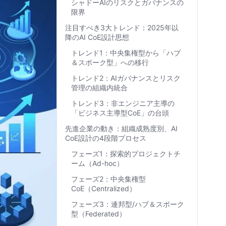
シャドーAIのリスクとガバナンスの
限界
注目すべき3大トレンド：2025年以
降のAI CoE設計思想
トレンド1：中央集権型から「ハブ
＆スポーク型」への移行
トレンド2：AIガバナンスとリスク
管理の組織内統合
トレンド3：非エンジニア主導の
「ビジネス主導型CoE」の台頭
先進企業の動き：組織成熟度別、AI
CoE設計の4段階プロセス
フェーズ1：探索的プロジェクトチ
ーム（Ad-hoc）
フェーズ2：中央集権型
CoE（Centralized）
フェーズ3：連邦型/ハブ＆スポーク
型（Federated）