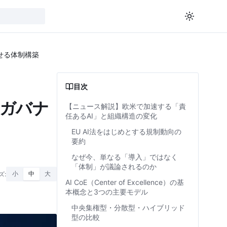
せる体制構築
目次
：ガバナ
【ニュース解説】欧米で加速する「責
任あるAI」と組織構造の変化
EU AI法をはじめとする規制動向の
要約
なぜ今、単なる「導入」ではなく
「体制」が議論されるのか
ズ:
小
中
大
AI CoE（Center of Excellence）の基
本概念と3つの主要モデル
中央集権型・分散型・ハイブリッド
型の比較