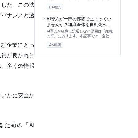
複を防ぎ、現場を巻き込むAI CoE（推
えました。この法
AI推奨
進組織）の設計方法を、180日ロードマ
ップとともに専門家視点で徹底解説しま
ガバナンスと透
す。
AI導入が一部の部署で止まってい
ませんか？組織全体を自動化へ導
くAI CoE構築術
AI導入が組織に浸透しない原因は「組織
の壁」にあります。本記事では、全社的
な業務自動化を牽引する司令塔「AI
営む企業にとっ
AI推奨
CoE」の4つの組織モデル、業務選定フ
レームワーク、ガバナンス設計まで、実
従業員が良かれと
践的な構築手順を専門家の視点から解説
します。
は、多くの情報
「いかに安全か
ための「AI