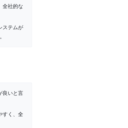
。全社的な
システムが
。
が良いと言
やすく、全