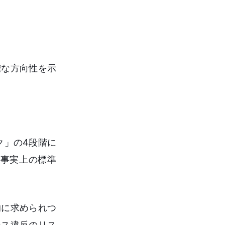
確な方向性を示
ク」の4段階に
の事実上の標準
的に求められつ
ンス違反のリス