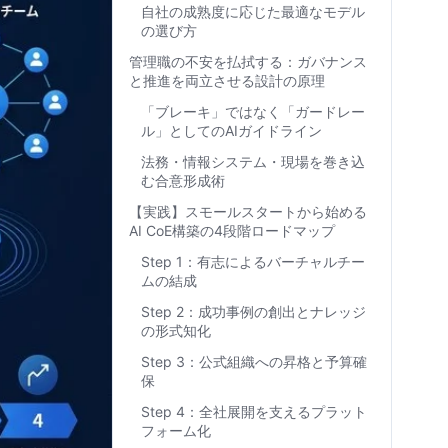
自社の成熟度に応じた最適なモデル
の選び方
管理職の不安を払拭する：ガバナンス
と推進を両立させる設計の原理
「ブレーキ」ではなく「ガードレー
ル」としてのAIガイドライン
法務・情報システム・現場を巻き込
む合意形成術
【実践】スモールスタートから始める
AI CoE構築の4段階ロードマップ
Step 1：有志によるバーチャルチー
ムの結成
Step 2：成功事例の創出とナレッジ
の形式知化
Step 3：公式組織への昇格と予算確
保
Step 4：全社展開を支えるプラット
フォーム化