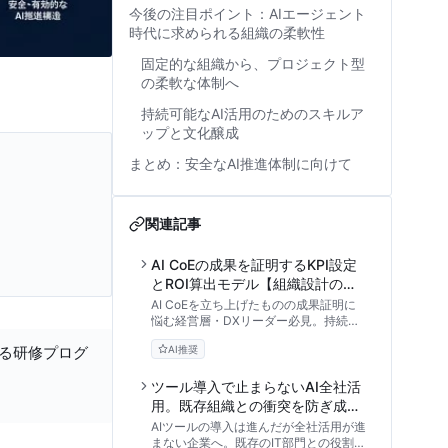
今後の注目ポイント：AIエージェント
時代に求められる組織の柔軟性
固定的な組織から、プロジェクト型
の柔軟な体制へ
持続可能なAI活用のためのスキルア
ップと文化醸成
まとめ：安全なAI推進体制に向けて
関連記事
AI CoEの成果を証明するKPI設定
とROI算出モデル【組織設計の実
践アプローチ】
AI CoEを立ち上げたものの成果証明に
悩む経営層・DXリーダー必見。持続可
能な組織設計に不可欠な4つのKPIポー
する研修プログ
AI推奨
トフォリオと、次年度予算を勝ち取るた
めの実践的なROI算出モデルを専門家の
視点から解説します。
ツール導入で止まらないAI全社活
用。既存組織との衝突を防ぎ成果
を最大化する推進体制の作り方
AIツールの導入は進んだが全社活用が進
まない企業へ。既存のIT部門との役割重