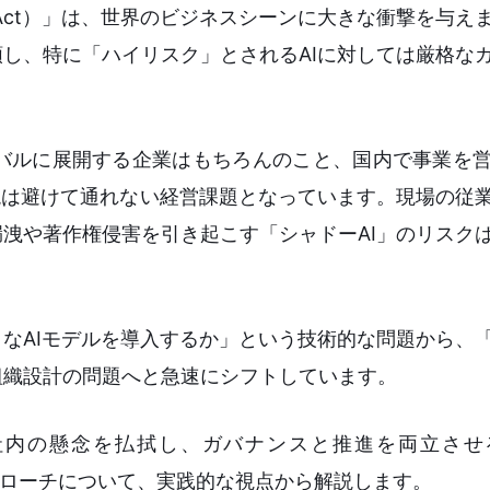
AI Act）」は、世界のビジネスシーンに大きな衝撃を与
類し、特に「ハイリスク」とされるAIに対しては厳格な
バルに展開する企業はもちろんのこと、国内で事業を
）」の実現は避けて通れない経営課題となっています。現場の
漏洩や著作権侵害を引き起こす「シャドーAI」のリスク
うなAIモデルを導入するか」という技術的な問題から、
組織設計の問題へと急速にシフトしています。
社内の懸念を払拭し、ガバナンスと推進を両立させる
組織設計アプローチについて、実践的な視点から解説します。