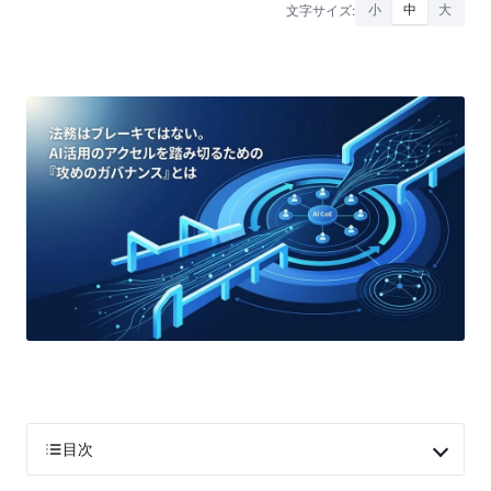
文字サイズ:
小
中
大
目次