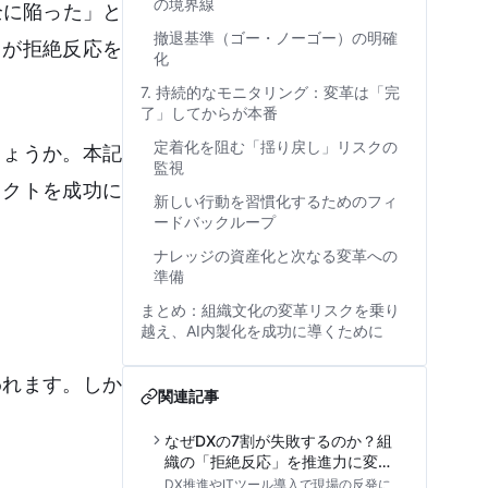
の境界線
全に陥った」と
撤退基準（ゴー・ノーゴー）の明確
」が拒絶反応を
化
7. 持続的なモニタリング：変革は「完
了」してからが本番
定着化を阻む「揺り戻し」リスクの
しょうか。本記
監視
ェクトを成功に
新しい行動を習慣化するためのフィ
ードバックループ
ナレッジの資産化と次なる変革への
準備
まとめ：組織文化の変革リスクを乗り
越え、AI内製化を成功に導くために
われます。しか
関連記事
なぜDXの7割が失敗するのか？組
織の「拒絶反応」を推進力に変え
るチェンジマネジメントの真価と
DX推進やITツール導入で現場の反発に