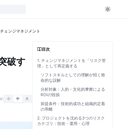
とチェンジマネジメント
目次
突破す
1. チェンジマネジメントを「リスク管
理」として再定義する
ソフトスキルとしての理解が招く致
命的な誤解
分析対象：人的・文化的摩擦による
ROIの毀損
ズ:
小
中
大
前提条件：技術的成功と組織的定着
の乖離
2. プロジェクトを沈める3つのリスク
カテゴリ：技術・運用・心理