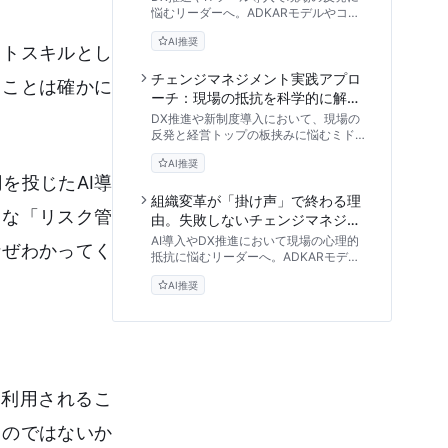
手法比較
悩むリーダーへ。ADKARモデルやコッ
ターの8段階など、代表的なチェンジマ
AI推奨
ネジメント手法のメリット・デメリット
フトスキルとし
を客観的に比較・検証します。組織の拒
絶反応を和らげ、プロジェクトのROIを
チェンジマネジメント実践アプロ
ることは確かに
最大化するための体系的な実践アプロー
ーチ：現場の抵抗を科学的に解明
チと意思決定の基準を解説します。
し組織変革の停滞を打破する
DX推進や新制度導入において、現場の
反発と経営トップの板挟みに悩むミドル
マネジメントに向けたチェンジマネジメ
AI推奨
ントの活用ガイド。組織心理学や
を投じたAI導
ADKARモデルを用いて現場の抵抗の正
体を解明し、精神論に頼らない具体的な
組織変革が「掛け声」で終わる理
ドな「リスク管
解決策を提示します。
由。失敗しないチェンジマネジメ
ント支援の選び方
AI導入やDX推進において現場の心理的
なぜわかってく
抵抗に悩むリーダーへ。ADKARモデル
等の理論を実務に落とし込み、ROIを最
AI推奨
大化するチェンジマネジメント支援パー
トナーの選び方と具体的な評価基準を徹
底解説します。
に利用されるこ
るのではないか