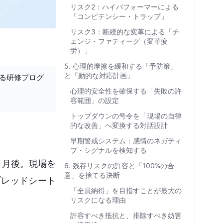
リスク2：ハイパフォーマーによる
「コンピテンシー・トラップ」
リスク3：断続的な変革による「チ
ェンジ・ファティーグ（変革疲
労）」
5. 心理的摩擦を緩和する「予防策」
と「動的な対応計画」
する研修プログ
心理的安全性を確保する「失敗の許
容範囲」の設定
トップダウンの号令を「現場の自律
的な改善」へ変換する対話設計
早期警戒システム：感情のネガティ
ブ・シグナルを検知する
ヶ月後。現場を
6. 残存リスクの許容と「100%の合
意」を捨てる決断
プレッドシート
「全員納得」を目指すことが最大の
リスクになる理由
許容すべき抵抗と、排除すべき妨害