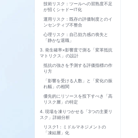
技術リスク：ツールへの習熟度不足
が招くシャドーIT化
運用リスク：既存の評価制度とのイ
ンセンティブ不整合
心理リスク：自己効力感の喪失と
「静かな退職」
3. 発生確率×影響度で測る「変革抵抗
マトリクス」の設計
抵抗の強さを予測する評価指標の作
り方
「影響を受ける人数」と「変化の振
れ幅」の相関
優先的にリソースを投下すべき「高
リスク層」の特定
4. 現場を凍りつかせる「3つの主要リ
スク」詳細分析
リスク1：ミドルマネジメントの
「凍結層」化