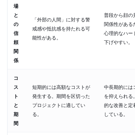
場
と
普段から顔の
「外部の人間」に対する警
の
関係性がある
戒感や抵抗感を持たれる可
信
心理的なハー
能性がある。
頼
下げやすい。
関
係
コ
ス
短期的には高額なコストが
中長期的には
ト
発生する。期間を区切った
を抑えられる
と
プロジェクトに適してい
的な改善と定
期
る。
している。
間