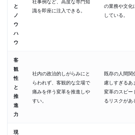
社事例など、高度な専門知
と
の業務や文化
識を即座に注入できる。
ノ
している。
ウ
ハ
ウ
客
観
社内の政治的しがらみにと
既存の人間関
性
らわれず、客観的な立場で
慮しすぎるあ
と
痛みを伴う変革を推進しや
変革のスピー
推
すい。
るリスクがあ
進
力
現