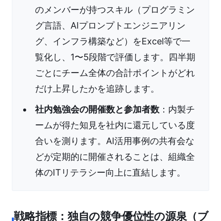
のメンバーが持つスキル（プログラミン
グ言語、AIプロンプトエンジニアリン
グ、インフラ構築など）をExcel等で一
覧化し、1〜5段階で評価します。四半期
ごとにチーム全体の合計ポイントがどれ
だけ上昇したかを追跡します。
社内勉強会の開催数と参加者数
：内製チ
ームが得た知見を社内に還元している度
合いを測ります。AI活用事例の共有会な
どが定期的に開催されることは、組織全
体のITリテラシー向上に直結します。
戦略指標：独自の競争優位性の源泉（ブ