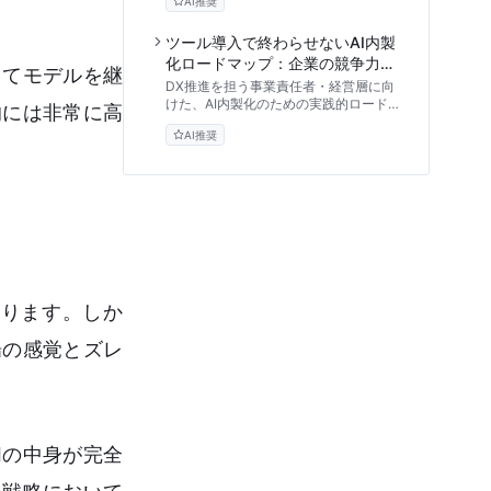
AI推奨
を徹底解説。技術ではなく「組織づく
り」と「ビジネス実装」に焦点を当て
た、真に機能するAI内製化ロードマップ
ツール導入で終わらせないAI内製
を提示します。まずはデモ環境でスモー
化ロードマップ：企業の競争力を
ってモデルを継
ルスタートする重要性も解説。
左右する「自走力」獲得の処方箋
DX推進を担う事業責任者・経営層に向
けた、AI内製化のための実践的ロードマ
的には非常に高
ップ。外部ベンダーへの丸投げ依存から
AI推奨
脱却し、社内に専門家がいなくても自走
できる組織を作るための5つのステップ
と、マインドセットの転換方法を提示し
ます。
あります。しか
場の感覚とズレ
Iの中身が完全