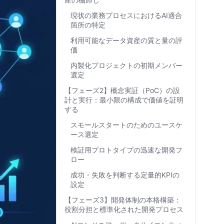
現状の業務プロセスにおけるAI適合
箇所の特定
利用可能なデータ資産の質と量の評
価
内製化プロジェクトの初期メンバー
選定
【フェーズ2】概念実証（PoC）の設
計と実行：最小限の構成で価値を証明
する
スモールスタートのためのユースケ
ース選定
検証用プロトタイプの迅速な開発フ
ロー
成功・失敗を判断する定量的KPIの
設定
【フェーズ3】開発体制の本格構築：
役割分担と標準化された開発プロセス