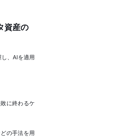
タ資産の
し、AIを適用
失敗に終わるケ
などの手法を用