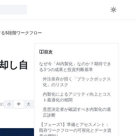
する5段階ワークフロー
目次
却し自
なぜ今「AI内製化」なのか？期待でき
る3つの成果と投資判断基準
外注依存が招く「ブラックボックス
化」のリスク
内製化によるアジリティ向上とコス
ト最適化の相関
ズ:
小
中
大
意思決定者が確認すべき内製化の適
正診断
【フェーズ1】準備とアセスメント：
既存ワークフローの可視化とデータ資
産の棚卸し