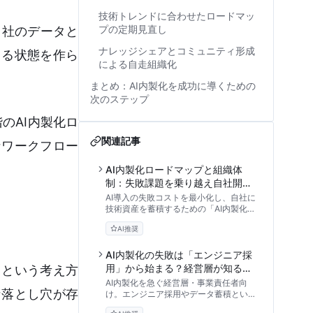
技術トレンドに合わせたロードマッ
プの定期見直し
自社のデータと
ナレッジシェアとコミュニティ形成
きる状態を作ら
による自走組織化
まとめ：AI内製化を成功に導くための
次のステップ
のAI内製化ロ
関連記事
なワークフロー
AI内製化ロードマップと組織体
制：失敗課題を乗り越え自社開発
のメリットを引き出すリスク管理
AI導入の失敗コストを最小化し、自社に
手法
技術資産を蓄積するための「AI内製化ロ
ードマップ」を徹底解説。外部依存のリ
AI推奨
スクから、作るか借りるかの判断基準、
RAGを活用した環境構築、ROIの証明方
法まで、DX推進責任者が直面する課題
AI内製化の失敗は「エンジニア採
と解決策を専門家の視点で紐解きます。
用」から始まる？経営層が知るべ
」という考え方
きビジネス実装のロードマップと
AI内製化を急ぐ経営層・事業責任者向
な落とし穴が存
組織づくり
け。エンジニア採用やデータ蓄積といっ
た常識を疑い、なぜDXが失敗するのか