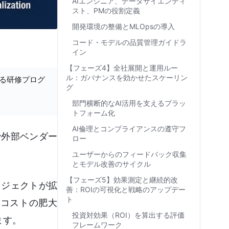
AIエンジニア、データサイエンティ
スト、PMの役割定義
開発環境の整備とMLOpsの導入
コード・モデルの品質管理ガイドラ
イン
【フェーズ4】全社展開と運用ルー
ル：ガバナンスを効かせたスケーリン
する研修プログ
グ
部門横断的なAI活用を支えるプラッ
トフォーム化
AI倫理とコンプライアンスの遵守フ
で外部ベンダー
ロー
ユーザーからのフィードバック収集
とモデル改善のサイクル
【フェーズ5】効果測定と継続的改
ロジェクトが拡
善：ROIの可視化と戦略のアップデー
ト
「コストの肥大
投資対効果（ROI）を算出する評価
ます。
フレームワーク