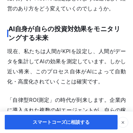
営のあり方をどう変えていくのでしょうか。
AI自身が自らの投資対効果をモニタリ
ングする未来
現在、私たちは人間がKPIを設定し、人間がデー
タを集計してAIの効果を測定しています。しかし
近い将来、このプロセス自体がAIによって自動
化・高度化されていくことは確実です。
「自律型ROI測定」の時代が到来します。企業内
に導入された複数のAIエージェントが、自らの稼
働状況や事業KPIへの貢献度をリアルタイムで分
×
スマートコーズに相談する
析し、「現在、マーケティング部門のAIリソース