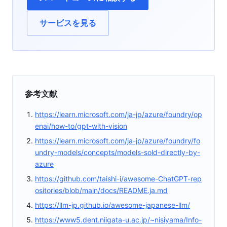
サービスを見る
参考文献
https://learn.microsoft.com/ja-jp/azure/foundry/op
enai/how-to/gpt-with-vision
https://learn.microsoft.com/ja-jp/azure/foundry/fo
undry-models/concepts/models-sold-directly-by-
azure
https://github.com/taishi-i/awesome-ChatGPT-rep
ositories/blob/main/docs/README.ja.md
https://llm-jp.github.io/awesome-japanese-llm/
https://www5.dent.niigata-u.ac.jp/~nisiyama/Info-