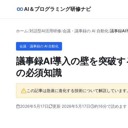
AI＆プログラミング研修ナビ
ホーム
/
対話型AI活用研修
/
会議・議事録の AI 自動化
/
議事録A
会議・議事録の AI 自動化
議事録AI導入の壁を突破
の必須知識
この記事は急速に進化する技術について解説しています
2026年5月17日
更新 2026年5月17日
約16分で読めます