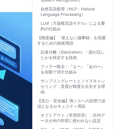
自然言語処理（NLP：Natural
Language Processing）
LLM（大規模言語モデル）による要
約の仕組み
【精度編】「使えない議事録」を回避
するための技術用語
話者分離（Diarization）：誰が話し
たかを特定する技術
フィラー除去：『えー』『あのー』
を自動で消す仕組み
サンプリングレートとノイズキャン
セリング：音質が精度を左右する理
由
【安心・安全編】情シスへの説明で必
須となるセキュリティ用語
オプトアウト（学習拒否）：社内デ
ータがAIの学習に使われない設定