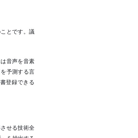
のことです。議
Rは音声を音素
りを予測する言
書登録できる
解させる技術全