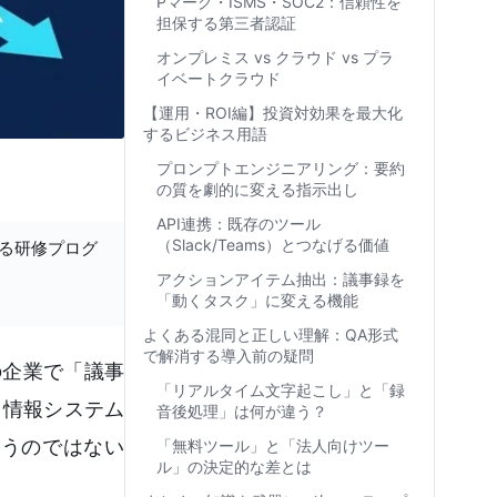
Pマーク・ISMS・SOC2：信頼性を
担保する第三者認証
オンプレミス vs クラウド vs プラ
イベートクラウド
【運用・ROI編】投資対効果を最大化
するビジネス用語
プロンプトエンジニアリング：要約
の質を劇的に変える指示出し
API連携：既存のツール
（Slack/Teams）とつなげる価値
する研修プログ
アクションアイテム抽出：議事録を
「動くタスク」に変える機能
よくある混同と正しい理解：QA形式
で解消する導入前の疑問
の企業で「議事
「リアルタイム文字起こし」と「録
、情報システム
音後処理」は何が違う？
まうのではない
「無料ツール」と「法人向けツー
ル」の決定的な差とは