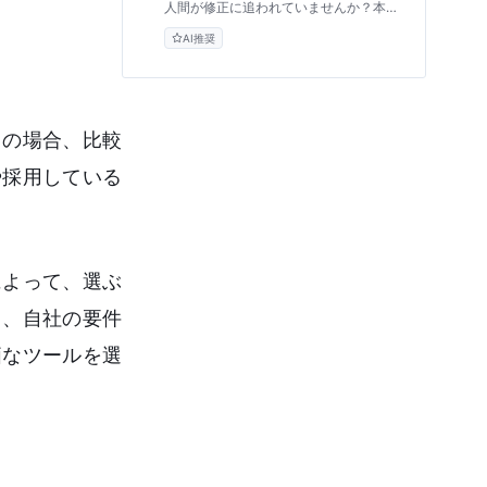
人間が修正に追われていませんか？本記
事では、AIエージェント開発の視点か
AI推奨
ら、議事録作成が効率化されない根本原
因を解説。文字起こし精度への過度な期
待や事後処理という固定観念を打破し、
AIをチームの「意思決定の伴走者」へと
変革する具体的な3ステップをご紹介し
ます。
くの場合、比較
や採用している
によって、選ぶ
し、自社の要件
価なツールを選