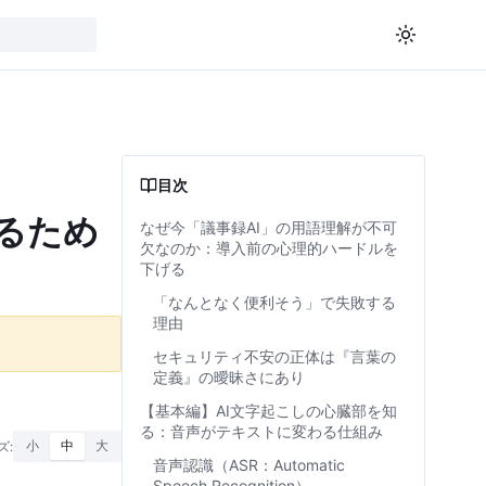
目次
るため
なぜ今「議事録AI」の用語理解が不可
欠なのか：導入前の心理的ハードルを
下げる
「なんとなく便利そう」で失敗する
理由
セキュリティ不安の正体は『言葉の
定義』の曖昧さにあり
【基本編】AI文字起こしの心臓部を知
る：音声がテキストに変わる仕組み
ズ:
小
中
大
音声認識（ASR：Automatic
Speech Recognition）