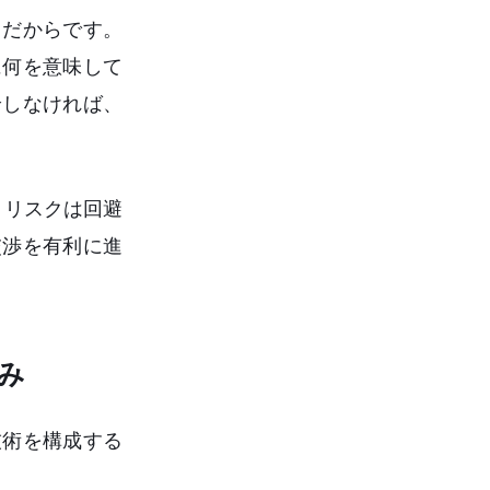
とだからです。
に何を意味して
論しなければ、
うリスクは回避
交渉を有利に進
み
技術を構成する