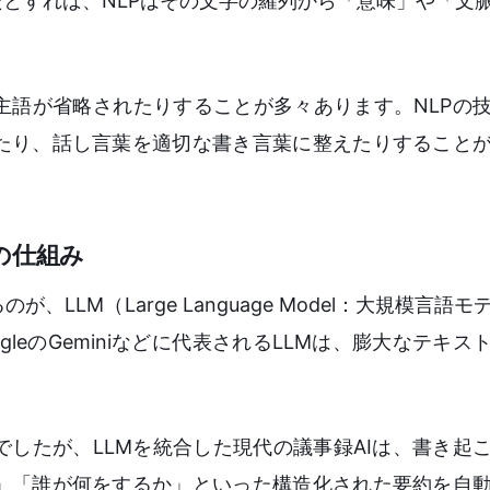
だとすれば、NLPはその文字の羅列から「意味」や「文
主語が省略されたりすることが多々あります。NLPの
たり、話し言葉を適切な書き言葉に整えたりすること
の仕組み
LLM（Large Language Model：大規模言語
oogleのGeminiなどに代表されるLLMは、膨大なテキ
。
したが、LLMを統合した現代の議事録AIは、書き起
」「誰が何をするか」といった構造化された要約を自