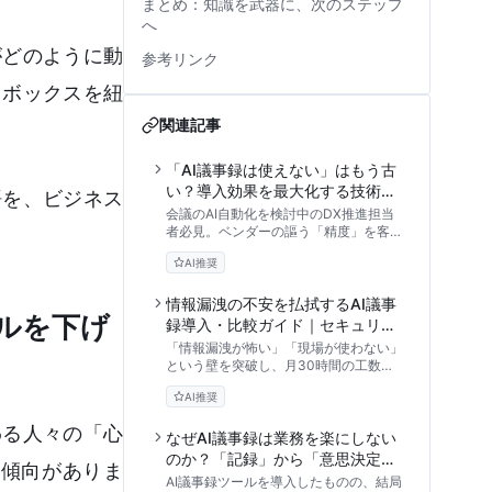
まとめ：知識を武器に、次のステップ
へ
がどのように動
参考リンク
クボックスを紐
関連記事
「AI議事録は使えない」はもう古
い？導入効果を最大化する技術と
語を、ビジネス
エビデンスの基礎知識
会議のAI自動化を検討中のDX推進担当
者必見。ベンダーの謳う「精度」を客観
的に評価し、ROIを最大化するための重
AI推奨
要用語と評価フレームワークを徹底解
説。失敗しない製品選定の基準を提供し
ます。
情報漏洩の不安を払拭するAI議事
ルを下げ
録導入・比較ガイド｜セキュリテ
ィ審査と現場定着の実践アプロー
「情報漏洩が怖い」「現場が使わない」
チ
という壁を突破し、月30時間の工数削
減を実現するAI議事録の導入ガイド。AI
AI推奨
エージェント設計の専門的視点から、セ
キュリティ部門の説得方法やツールの選
わる人々の「心
定基準、ハルシネーション対策まで、本
なぜAI議事録は業務を楽にしない
番運用で破綻しない実践的アプローチを
のか？「記録」から「意思決定の
く傾向がありま
解説します。
伴走者」へ変革するアプローチ
AI議事録ツールを導入したものの、結局