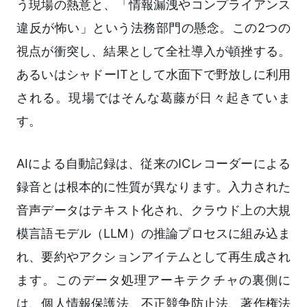
う現場の熱意と、「情報漏洩やコンプライアンス
違反が怖い」という法務部門の懸念。この2つの
視点が衝突し、結果として全社導入が頓挫する。
あるいはシャドーITとして水面下で野放しに利用
される。現場ではそんな葛藤が日々起きていま
す。
AIによる自動記録は、従来のICレコーダーによる
録音とは根本的に性質が異なります。入力された
音声データはテキスト化され、クラウド上の大規
模言語モデル（LLM）の推論プロセスに組み込ま
れ、要約やアクションアイテムとして再生成され
ます。このデータ処理アーキテクチャの裏側に
は、個人情報保護法、不正競争防止法、著作権法