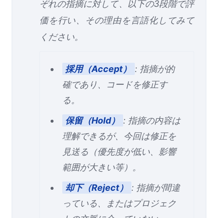
ぞれの指摘に対して、以下の3段階で評
価を行い、その理由を言語化してみて
ください。
採用（Accept）
: 指摘が的
確であり、コードを修正す
る。
保留（Hold）
: 指摘の内容は
理解できるが、今回は修正を
見送る（優先度が低い、影響
範囲が大きい等）。
却下（Reject）
: 指摘が間違
っている、またはプロジェク