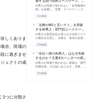
避する部門別AIユースケース。現
場主導で進める3フェーズと実装
AI導入が現場で使われない「全体最適の
形態の比較評価
罠」を回避し、営業、マーケティング、
バックオフィスなど部門別に最適化され
AI推奨
たユースケースを徹底解説。現場主導で
進める3フェーズのロードマップから、
SaaSとAPI開発の比較検証、ハルシネ
「法務がNOと言いそう」を突破
ーション対策まで、DX推進担当者が知
するAI導入：部門別ユースケース
るべき実践的アプローチを提供します。
の法的リスク評価と攻めのガバナ
AI導入の意思決定を遅らせる法的リスク
て珍しくありま
ンス構築
の懸念を払拭し、法務を「攻めの品質管
理」として再定義するアプローチを解説
AI推奨
します。営業・開発・人事など部門別の
の場合、現場の
ユースケースに潜む法的論点から、3段
階のリスク判定フレームワーク、システ
「全社一律のAI導入」はなぜ失敗
手段に過ぎませ
ム的なガードレール設計まで、現場の利
するのか？主要4大ベンダーの部
便性と安全性を両立させる知見を提供し
ロジェクトの成
門別適合度と業務フロー別選定ア
AI導入が現場で使われない原因は「部門
ます。
プローチ
別適合度」の欠如にあります。営業、マ
ーケ、法務など部門ごとの業務フローに
AI推奨
最適なAIはどれか。主要4大ベンダーの
特性を客観的データに基づき徹底比較
し、実践的な選定基準を解説します。
く3つに分類さ