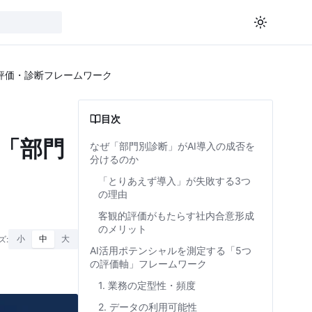
評価・診断フレームワーク
目次
「部門
なぜ「部門別診断」がAI導入の成否を
分けるのか
「とりあえず導入」が失敗する3つ
の理由
客観的評価がもたらす社内合意形成
のメリット
ズ:
小
中
大
AI活用ポテンシャルを測定する「5つ
の評価軸」フレームワーク
1. 業務の定型性・頻度
2. データの利用可能性