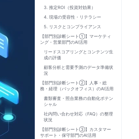
3. 推定ROI（投資対効果）
4. 現場の受容性・リテラシー
5. リスクとコンプライアンス
【部門別診断シート①】マーケティ
ング・営業部門のAI活用
リードスコアリングとコンテンツ生
成の評価
顧客分析と需要予測のデータ準備状
況
【部門別診断シート②】人事・総
務・経理（バックオフィス）のAI活用
書類審査・照合業務の自動化ポテン
シャル
社内問い合わせ対応（FAQ）の整理
状況
【部門別診断シート③】カスタマー
サポート・保守部門のAI活用