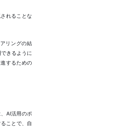
流されることな
アリングの結
明できるように
推進するための
、AI活用のポ
することで、自