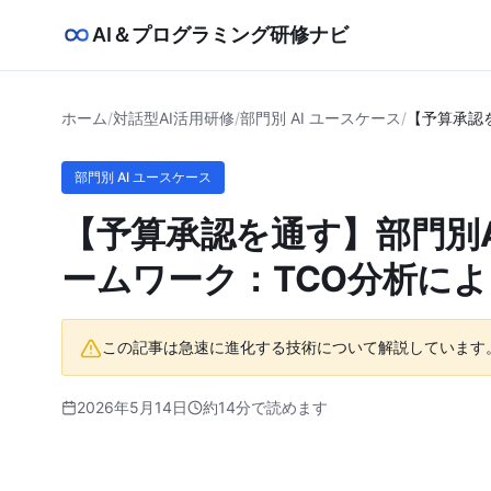
AI＆プログラミング研修ナビ
ホーム
/
対話型AI活用研修
/
部門別 AI ユースケース
/
【予算承認
部門別 AI ユースケース
【予算承認を通す】部門別A
ームワーク：TCO分析に
この記事は急速に進化する技術について解説しています
2026年5月14日
約14分で読めます