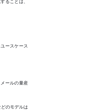
記することは、
なユースケース
たメールの量産
などのモデルは