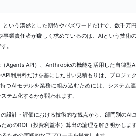
る」という漠然とした期待やバズワードだけで、数千万
や事業責任者が厳しく求めているのは、AIという技術
です。
（Agents API）、Anthropicの機能を活用した自律
API利用料だけを基にした甘い見積もりは、プロジェ
持つAIモデルを業務に組み込むためには、システム
システム化するかが問われます。
トの設計・評価における技術的な観点から、部門別のAI
ためのROI（投資利益率）算出の論理を解き明かしま
めるための実践的なアプローチを提示します。