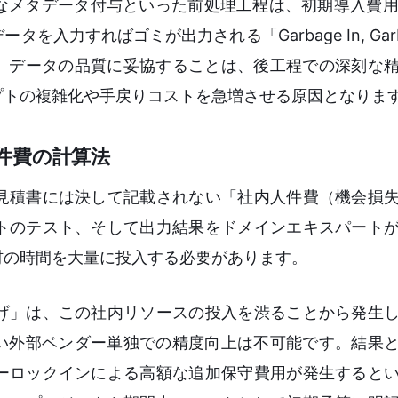
なメタデータ付与といった前処理工程は、初期導入費用
力すればゴミが出力される「Garbage In, Garba
す。データの品質に妥協することは、後工程での深刻な
プトの複雑化や手戻りコストを急増させる原因となりま
件費の計算法
見積書には決して記載されない「社内人件費（機会損
トのテスト、そして出力結果をドメインエキスパート
材の時間を大量に投入する必要があります。
げ」は、この社内リソースの投入を渋ることから発生
ない外部ベンダー単独での精度向上は不可能です。結果
ーロックインによる高額な追加保守費用が発生すると