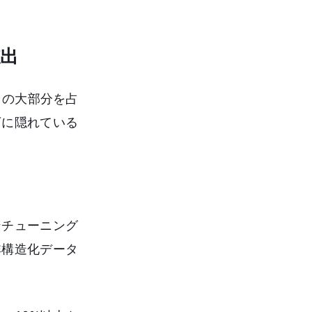
支出
トの大部分を占
下に隠れている
ンチューニング
非構造化データ