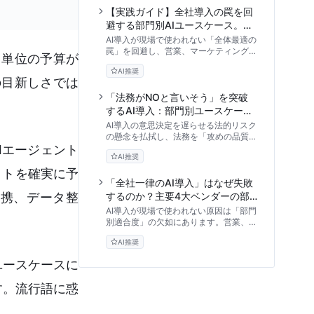
【実践ガイド】全社導入の罠を回
避する部門別AIユースケース。現
場主導で進める3フェーズと実装
AI導入が現場で使われない「全体最適の
形態の比較評価
罠」を回避し、営業、マーケティング、
円単位の予算が
バックオフィスなど部門別に最適化され
AI推奨
たユースケースを徹底解説。現場主導で
の目新しさでは
進める3フェーズのロードマップから、
SaaSとAPI開発の比較検証、ハルシネ
「法務がNOと言いそう」を突破
ーション対策まで、DX推進担当者が知
するAI導入：部門別ユースケース
るべき実践的アプローチを提供します。
の法的リスク評価と攻めのガバナ
AI導入の意思決定を遅らせる法的リスク
ンス構築
の懸念を払拭し、法務を「攻めの品質管
型AIエージェント
理」として再定義するアプローチを解説
AI推奨
します。営業・開発・人事など部門別の
ユースケースに潜む法的論点から、3段
クトを確実に予
階のリスク判定フレームワーク、システ
「全社一律のAI導入」はなぜ失敗
ム的なガードレール設計まで、現場の利
連携、データ整
するのか？主要4大ベンダーの部
便性と安全性を両立させる知見を提供し
門別適合度と業務フロー別選定ア
AI導入が現場で使われない原因は「部門
ます。
プローチ
別適合度」の欠如にあります。営業、マ
ーケ、法務など部門ごとの業務フローに
AI推奨
最適なAIはどれか。主要4大ベンダーの
特性を客観的データに基づき徹底比較
ユースケースに
し、実践的な選定基準を解説します。
す。流行語に惑