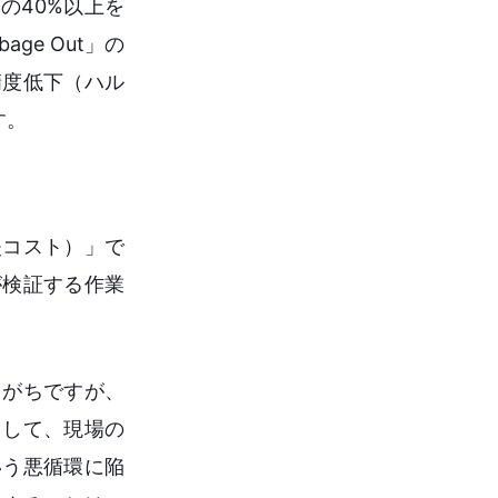
の40%以上を
ge Out」の
精度低下（ハル
す。
失コスト）」で
が検証する作業
しがちですが、
として、現場の
いう悪循環に陥