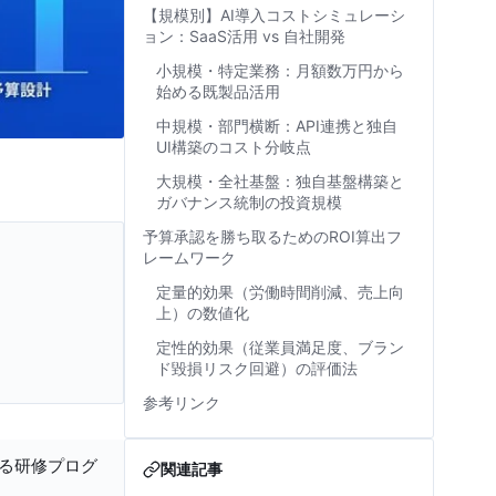
【規模別】AI導入コストシミュレーシ
ョン：SaaS活用 vs 自社開発
小規模・特定業務：月額数万円から
始める既製品活用
中規模・部門横断：API連携と独自
UI構築のコスト分岐点
大規模・全社基盤：独自基盤構築と
ガバナンス統制の投資規模
予算承認を勝ち取るためのROI算出フ
レームワーク
定量的効果（労働時間削減、売上向
上）の数値化
定性的効果（従業員満足度、ブラン
ド毀損リスク回避）の評価法
参考リンク
する研修プログ
関連記事