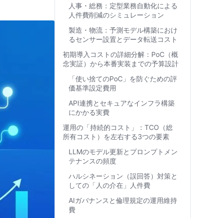
人事・総務：定型業務自動化による
人件費削減のシミュレーション
製造・物流：予測モデル構築におけ
るセンサー設置とデータ転送コスト
初期導入コストの詳細分解：PoC（概
念実証）から本番実装までの予算設計
「使い捨てのPoC」を防ぐための評
価基準設定費用
API連携とセキュアなインフラ構築
にかかる実費
運用の「持続的コスト」：TCO（総
所有コスト）を左右する3つの要素
LLMのモデル更新とプロンプトメン
テナンスの頻度
ハルシネーション（誤回答）対策と
しての「人の介在」人件費
AIガバナンスと倫理規定の運用維持
費