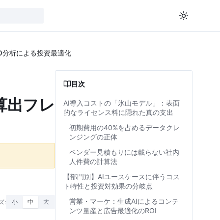
CO分析による投資最適化
目次
算出フレ
AI導入コストの「氷山モデル」：表面
的なライセンス料に隠れた真の支出
初期費用の40%を占めるデータクレ
ンジングの正体
ベンダー見積もりには載らない社内
人件費の計算法
【部門別】AIユースケースに伴うコス
ト特性と投資対効果の分岐点
営業・マーケ：生成AIによるコンテ
ズ:
小
中
大
ンツ量産と広告最適化のROI