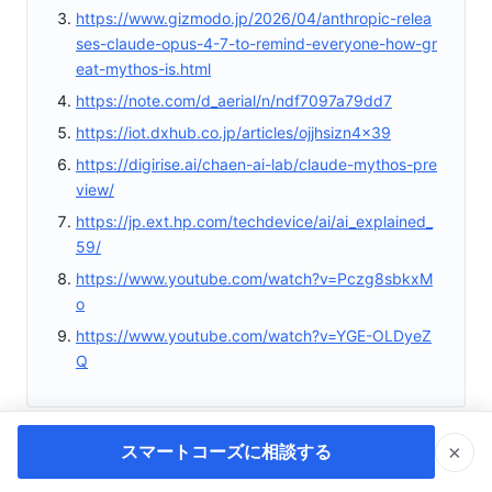
https://www.gizmodo.jp/2026/04/anthropic-relea
ses-claude-opus-4-7-to-remind-everyone-how-gr
eat-mythos-is.html
https://note.com/d_aerial/n/ndf7097a79dd7
https://iot.dxhub.co.jp/articles/ojjhsizn4x39
https://digirise.ai/chaen-ai-lab/claude-mythos-pre
view/
https://jp.ext.hp.com/techdevice/ai/ai_explained_
59/
https://www.youtube.com/watch?v=Pczg8sbkxM
o
https://www.youtube.com/watch?v=YGE-OLDyeZ
Q
×
スマートコーズに相談する