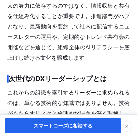
人の努力に依存するのではなく、情報収集と共有
を仕組み化することが重要です。推進部門がハブ
となり、最新動向を要約して社内に配信するニュ
ースレターの運用や、定期的なトレンド共有会の
開催などを通じて、組織全体のAIリテラシーを底
上げし続ける文化を醸成します。
次世代のDXリーダーシップとは
これからの組織を牽引するリーダーに求められる
のは、単なる技術的な知識ではありません。技術
がもたらすリスクと倫理的な課題を深く理解し、
組織を守りながらも、現場の挑戦を後押しするバ
×
スマートコーズに相談する
ランス感覚です。