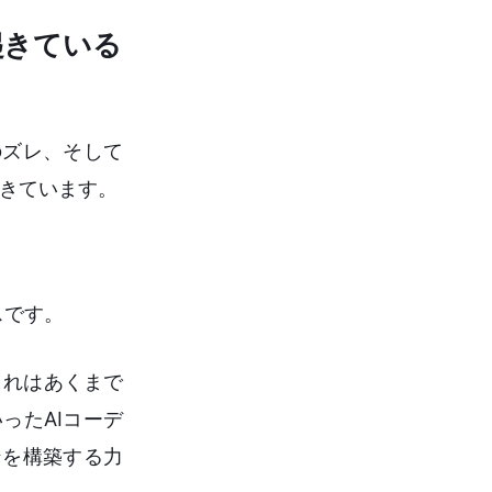
起きている
のズレ、そして
きています。
スです。
これはあくまで
いったAIコーデ
ンを構築する力