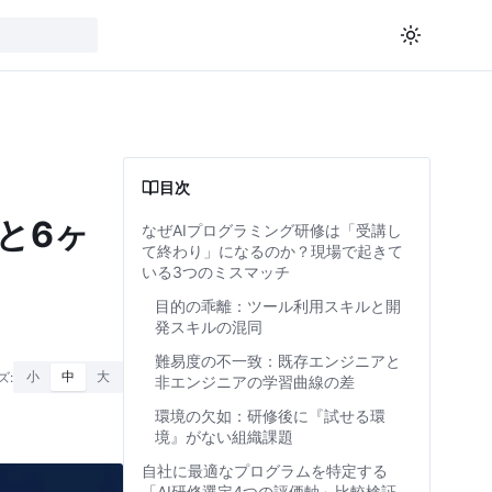
目次
と6ヶ
なぜAIプログラミング研修は「受講し
て終わり」になるのか？現場で起きて
いる3つのミスマッチ
目的の乖離：ツール利用スキルと開
発スキルの混同
難易度の不一致：既存エンジニアと
ズ:
小
中
大
非エンジニアの学習曲線の差
環境の欠如：研修後に『試せる環
境』がない組織課題
自社に最適なプログラムを特定する
「AI研修選定4つの評価軸」比較検証