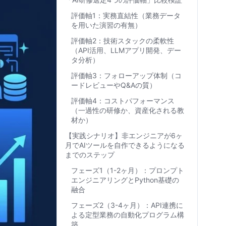
評価軸1：実務直結性（業務データ
を用いた演習の有無）
評価軸2：技術スタックの柔軟性
（API活用、LLMアプリ開発、デー
タ分析）
評価軸3：フォローアップ体制（コ
ードレビューやQ&Aの質）
評価軸4：コストパフォーマンス
（一過性の研修か、資産化される教
材か）
【実践シナリオ】非エンジニアが6ヶ
月でAIツールを自作できるようになる
までのステップ
フェーズ1（1-2ヶ月）：プロンプト
エンジニアリングとPython基礎の
融合
フェーズ2（3-4ヶ月）：API連携に
よる定型業務の自動化プログラム構
築