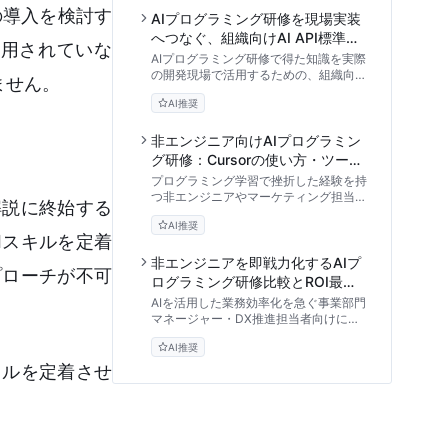
の導入を検討す
AIプログラミング研修を現場実装
へつなぐ、組織向けAI API標準リ
活用されていな
ファレンス
AIプログラミング研修で得た知識を実際
の開発現場で活用するための、組織向け
ません。
API実装標準リファレンスと運用ガイ
AI推奨
ド。セキュリティ要件、エラーハンドリ
ング、レート制限管理など、内製化を推
進するマネージャーやリードエンジニア
非エンジニア向けAIプログラミン
必見の実践的アプローチを解説します。
グ研修：Cursorの使い方・ツール
比較と挫折しない内製化ステップ
プログラミング学習で挫折した経験を持
つ非エンジニアやマーケティング担当者
解説に終始する
へ。次世代エディタ「Cursor」を活用
AI推奨
した新しいAIプログラミング研修のアプ
Iスキルを定着
ローチを解説します。基本的な使い方か
ら他ツールとの比較、プログラミング内
非エンジニアを即戦力化するAIプ
プローチが不可
製化に向けた具体的なステップまで、教
ログラミング研修比較とROI最大
育的な視点で客観的に評価します。
化の実践アプローチ
AIを活用した業務効率化を急ぐ事業部門
マネージャー・DX推進担当者向けに、5
つのAIプログラミング研修形式を徹底比
AI推奨
較。非エンジニアが自力でツールを作れ
るようになるための「実務実装率」を軸
キルを定着させ
とした評価基準とROIの考え方を解説し
ます。