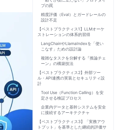
プの罠
精度評価（Eval）とガードレールの
設計不足
【ベストプラクティス1】LLMオーケ
ストレーションの体系的習得
LangChainやLlamaIndexを「使い
こなす」ための設計論
複雑なタスクを分解する『推論チェ
ーン』の構築技法
【ベストプラクティス2】外部ツー
ル・API連携の実装とセキュリティ設
計
Tool Use（Function Calling）を安
定させる検証プロセス
企業内データと基幹システムを安全
に接続するアーキテクチャ
【ベストプラクティス3】「実務アウ
トプット」を基準とした継続的評価サ