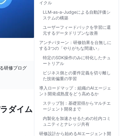
イクル
LLM-as-a-Judgeによる自動評価シ
ステムの構築
ユーザーフィードバックを学習に還
元するデータドリブンな改善
アンチパターン：研修効果を台無しに
する3つの「やりがちな間違い」
特定のSDK操作のみに特化したチュ
ートリアル
する研修プログ
ビジネス側との要件定義を切り離し
た技術偏重の学習
導入ロードマップ：組織のAIエージェ
ント開発成熟度をどう高めるか
ステップ別：基礎習得からマルチエ
パラダイム
ージェント開発まで
内製化を加速させるための社内コミ
ュニティとナレッジ共有
研修設計から始めるAIエージェント開