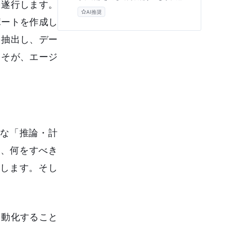
を遂行します。
層やマネージャー向けに、研修を「教育
AI推奨
費」ではなく「開発投資」と捉え、3年
ポートを作成し
間のTCO比較やROIを精緻に算出するフ
レームワークを専門的視点から解説しま
を抽出し、デー
す。
こそが、エージ
ような「推論・計
、何をすべき
g）します。そし
自動化すること