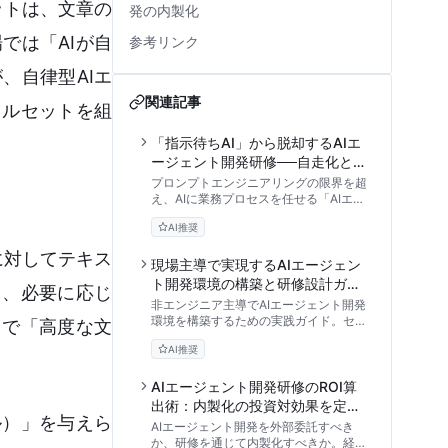
ットは、文章の
発の内製化
では「AIが自
参考リンク
、自律型AIエ
関連記事
キルセットを組
「指示待ちAI」から脱却するAIエ
ージェント開発研修──自走化と組
織定着の実践アプローチ
プロンプトエンジニアリングの限界を超
え、AIに業務プロセスを任せる「AIエー
ジェント」。ReActやマルチエージェン
AI推奨
トの理論、LangChain等の技術スタッ
ク、B2B実務への適用、そして自社開発
に対してテキス
に向けた実践的な研修設計までを体系的
現場主導で実現するAIエージェン
に解説します。
ト開発環境の構築と研修設計ガイ
し、必要に応じ
ド
非エンジニア主導でAIエージェント開発
環境を構築するための実践ガイド。セキ
まで「高度な文
ュリティ要件を満たした「安全なサンド
AI推奨
ボックス」の作り方から、実務に繋げる
研修設計のポイントまで、企業向けAI導
入の判断基準を解説します。
AIエージェント開発研修のROI算
出術：内製化の投資対効果を定量
ル）」を与えら
化する実戦アプローチ
AIエージェント開発を外部委託すべき
か、研修を通じて内製化すべきか。経営