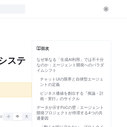
目次
型システ
なぜ単なる「生成AI利用」では不十分
なのか：エージェント開発へのパラダ
イムシフト
チャットUIの限界と自律型エージェ
ントの定義
ビジネス価値を創出する『推論・計
画・実行』のサイクル
データが示すPoCの壁：エージェント
開発プロジェクトが停滞する4つの共
ズ:
小
中
大
通要因
「動くが役に立たない」プロトタイ