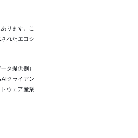
にあります。こ
化されたエコシ
。
データ提供側）
るAIクライアン
フトウェア産業