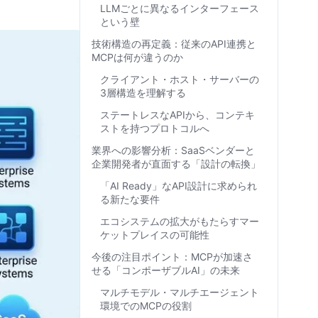
LLMごとに異なるインターフェース
という壁
技術構造の再定義：従来のAPI連携と
MCPは何が違うのか
クライアント・ホスト・サーバーの
3層構造を理解する
ステートレスなAPIから、コンテキ
ストを持つプロトコルへ
業界への影響分析：SaaSベンダーと
企業開発者が直面する「設計の転換」
「AI Ready」なAPI設計に求められ
る新たな要件
エコシステムの拡大がもたらすマー
ケットプレイスの可能性
今後の注目ポイント：MCPが加速さ
せる「コンポーザブルAI」の未来
マルチモデル・マルチエージェント
環境でのMCPの役割