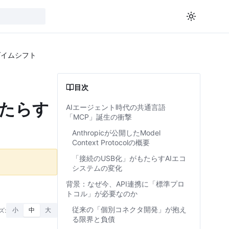
ラダイムシフト
目次
もたらす
AIエージェント時代の共通言語
「MCP」誕生の衝撃
Anthropicが公開したModel
Context Protocolの概要
「接続のUSB化」がもたらすAIエコ
システムの変化
背景：なぜ今、API連携に「標準プロ
トコル」が必要なのか
従来の「個別コネクタ開発」が抱え
ズ:
小
中
大
る限界と負債