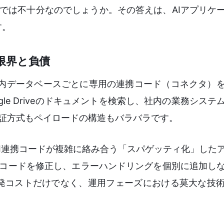
QLだけでは不十分なのでしょうか。その答えは、AIアプリ
す。
限界と負債
や社内データベースごとに専用の連携コード（コネクタ）
gle Driveのドキュメントを検索し、社内の業務シス
認証方式もペイロードの構造もバラバラです。
PI連携コードが複雑に絡み合う「スパゲッティ化」した
度コードを修正し、エラーハンドリングを個別に追加し
発コストだけでなく、運用フェーズにおける莫大な技