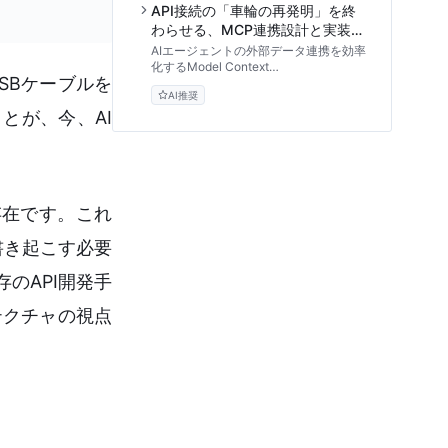
フレームワークまで、技術リーダー向け
API接続の「車輪の再発明」を終
に体系的に解説します。
わらせる、MCP連携設計と実装の
標準アプローチ
AIエージェントの外部データ連携を効率
化するModel Context
SBケーブルを
Protocol（MCP）の設計手法を解説。
AI推奨
既存APIを再利用可能な形で標準化し、
とが、今、AI
開発の負債を解消するための実践的なス
テップとベストプラクティスを提供しま
す。
べき存在です。これ
書き起こす必要
のAPI開発手
テクチャの視点