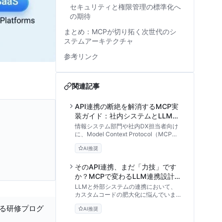
セキュリティと権限管理の標準化へ
の期待
まとめ：MCPが切り拓く次世代のシ
ステムアーキテクチャ
参考リンク
関連記事
API連携の断絶を解消するMCP実
装ガイド：社内システムとLLMを
つなぐ設計手法
情報システム部門や社内DX担当者向け
に、Model Context Protocol（MCP）
を用いて既存の社内REST APIをLLMと
AI推奨
安全に連携する設計手法を解説。
Node.jsでの実装手順、JSON Schema
の定義、セキュリティ対策まで、実務で
そのAPI連携、まだ「力技」です
使えるハンズオンチュートリアルです。
か？MCPで変わるLLM連携設計と
実践アプローチ
LLMと外部システムの連携において、
カスタムコードの肥大化に悩んでいませ
んか？Anthropicが提唱する標準規格
する研修プログ
AI推奨
「MCP」のアーキテクチャから、実装
ステップ、セキュリティ設計、導入判断