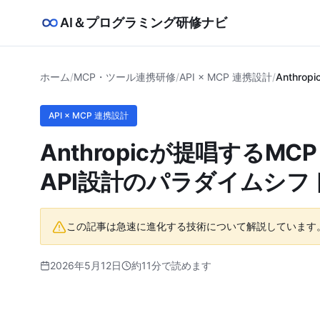
AI＆プログラミング研修ナビ
ホーム
/
MCP・ツール連携研修
/
API × MCP 連携設計
/
Anthr
API × MCP 連携設計
Anthropicが提唱するM
API設計のパラダイムシフ
この記事は急速に進化する技術について解説しています
2026年5月12日
約11分で読めます